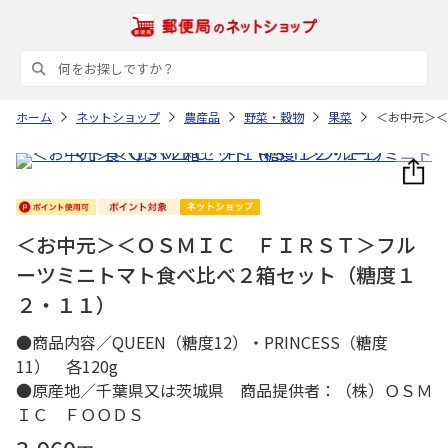
ホーム
ネットショップ
農産品
野菜・穀物
果菜
＜お中元＞＜
＜お中元＞＜ＯＳＭＩＣ ＦＩＲＳＴ＞フル
ーツミニトマト食べ比べ２箱セット（糖度１
２・１１）
●商品内容／QUEEN（糖度12）・PRINCESS（糖度
11） 各120g
●原産地／千葉県又は茨城県 商品提供者：（株）ＯＳＭ
ＩＣ ＦＯＯＤＳ