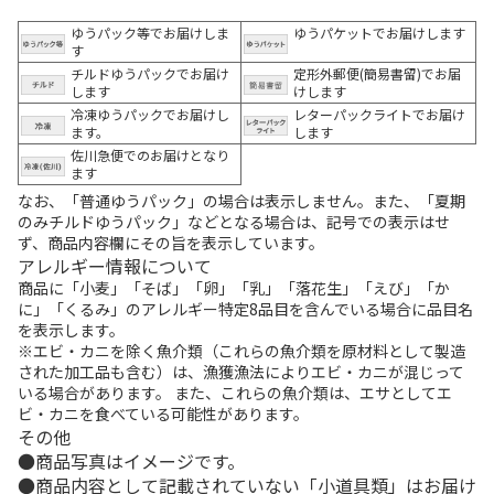
ゆうパック等でお届けしま
ゆうパケットでお届けします
す
チルドゆうパックでお届け
定形外郵便(簡易書留)でお届
します
けします
冷凍ゆうパックでお届けし
レターパックライトでお届け
ます。
します
佐川急便でのお届けとなり
ます
なお、「普通ゆうパック」の場合は表示しません。また、「夏期
のみチルドゆうパック」などとなる場合は、記号での表示はせ
ず、商品内容欄にその旨を表示しています。
アレルギー情報について
商品に「小麦」「そば」「卵」「乳」「落花生」「えび」「か
に」「くるみ」のアレルギー特定8品目を含んでいる場合に品目名
を表示します。
※エビ・カニを除く魚介類（これらの魚介類を原材料として製造
された加工品も含む）は、漁獲漁法によりエビ・カニが混じって
いる場合があります。 また、これらの魚介類は、エサとしてエ
ビ・カニを食べている可能性があります。
その他
商品写真はイメージです。
商品内容として記載されていない「小道具類」はお届け