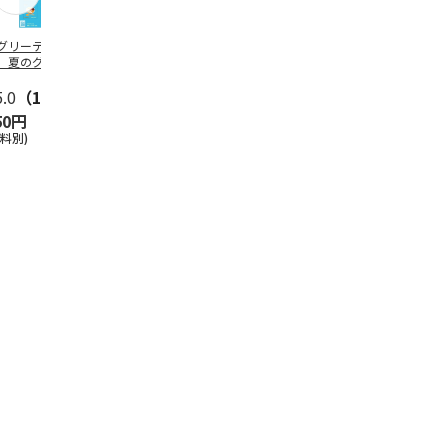
グリーティング切
【グリーティング切
レターパックプラス
＜お中元＞新
】夏のグリーティ
手】夏のグリーティ
（600円）（20部セ
なオールスタ
グ（85円）
ング（110円）
ット）
5.0
（10）
5.0
（17）
4.8
（24）
4.8
（19
50円
1,100円
12,000円
3,780円
送料別)
(送料別)
(送料別)
(送料・税込)