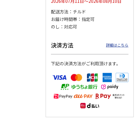
2026年07月11日～2026年08月10日
配送方法
チルド
つぶら
【グリーティング切
【グリーティング切
【のり式】110円普
お届け時間帯
指定可
ーズ
手】ハッピーグリー
手】グリーティング
通切手・千鳥（1シ
ティング（110円）
（シンプル）（110
ート100枚）
のし
対応可
1）
5.0
（2）
円
4.8
…
（11）
4.6
（7）
1,100円
5,500円
11,000円
(送料別)
(送料別)
(送料別)
決済方法
詳細はこちら
下記の決済方法がご利用頂けます。