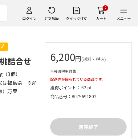
0
ログイン
注文履歴
クイック注文
カート
メニュー
6,200
円
桃詰合せ
(送料・税込)
※軽減税率対象
0g（3個）
配送先が限られている商品です。
又は福島県 ※産
獲得ポイント： 62 pt
株）万果
商品番号
8075691802