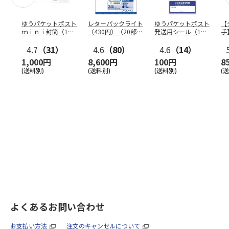
ゆうパケットポスト
レターパックライト
ゆうパケットポスト
【
ｍｉｎｉ封筒（1個
（430円）（20部セ
発送用シール（1個
手
（50枚）セット）
ット）
（20枚）セット）
ン
4.7
（31）
4.6
（80）
4.6
（14）
1,000円
8,600円
100円
8
(送料別)
(送料別)
(送料別)
(
よくあるお問い合わせ
お支払い方法
注文のキャンセルについて