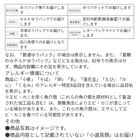
ゆうパック等でお届けしま
ゆうパケットでお届けします
す
チルドゆうパックでお届け
定形外郵便(簡易書留)でお届
します
けします
冷凍ゆうパックでお届けし
レターパックライトでお届け
ます。
します
佐川急便でのお届けとなり
ます
なお、「普通ゆうパック」の場合は表示しません。また、「夏期
のみチルドゆうパック」などとなる場合は、記号での表示はせ
ず、商品内容欄にその旨を表示しています。
アレルギー情報について
商品に「小麦」「そば」「卵」「乳」「落花生」「えび」「か
に」「くるみ」のアレルギー特定8品目を含んでいる場合に品目名
を表示します。
※エビ・カニを除く魚介類（これらの魚介類を原材料として製造
された加工品も含む）は、漁獲漁法によりエビ・カニが混じって
いる場合があります。 また、これらの魚介類は、エサとしてエ
ビ・カニを食べている可能性があります。
その他
商品写真はイメージです。
商品内容として記載されていない「小道具類」はお届け