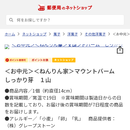
ホーム
ネットショップ
菓子
洋菓子
その他洋菓子
＜お中元＞
＜お中元＞＜ねんりん家＞マウントバーム
しっかり芽 １山
●商品内容／1個（約直径14cm）
●賞味期間／常温で19日 ※賞味期間は製造日からの日
数を記載しており、お届け後の賞味期間が7日程度の商品
をお届けします。
●アレルギー／「小麦」「卵」「乳」 商品提供者：
（株）グレープストーン