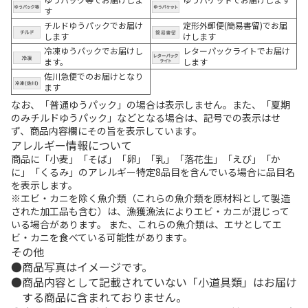
す
チルドゆうパックでお届け
定形外郵便(簡易書留)でお届
します
けします
冷凍ゆうパックでお届けし
レターパックライトでお届け
ます。
します
佐川急便でのお届けとなり
ます
なお、「普通ゆうパック」の場合は表示しません。また、「夏期
のみチルドゆうパック」などとなる場合は、記号での表示はせ
ず、商品内容欄にその旨を表示しています。
アレルギー情報について
商品に「小麦」「そば」「卵」「乳」「落花生」「えび」「か
に」「くるみ」のアレルギー特定8品目を含んでいる場合に品目名
を表示します。
※エビ・カニを除く魚介類（これらの魚介類を原材料として製造
された加工品も含む）は、漁獲漁法によりエビ・カニが混じって
いる場合があります。 また、これらの魚介類は、エサとしてエ
ビ・カニを食べている可能性があります。
その他
商品写真はイメージです。
商品内容として記載されていない「小道具類」はお届け
する商品に含まれておりません。