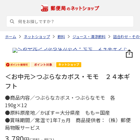
ホーム
ネットショップ
飲料
ジュース・清涼飲料
詰合わせ・その
＜お中元＞つぶらなカボス・モモ ２４本ギ
フト
●商品内容／つぶらなカボス・つぶらなモモ 各
190g×12
●原料原産地／かぼす＝大分県産 もも＝国産
●賞味期間／常温で1年7ヵ月 商品提供者：（株）郵便
局物販サービス
3,780
円