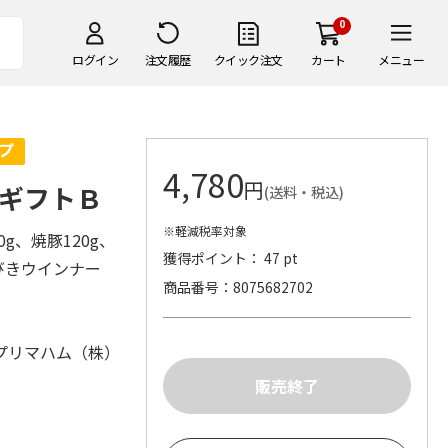
0
ログイン
注文履歴
クイック注文
カート
メニュー
4,780
円
ギフトＢ
(送料・税込)
※軽減税率対象
g、焼豚120g、
獲得ポイント： 47 pt
びきウインナー
商品番号
8075682702
プリマハム（株）