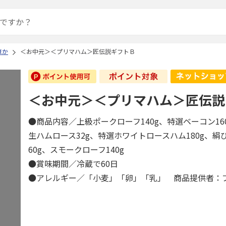
ほか
＜お中元＞＜プリマハム＞匠伝説ギフトＢ
＜お中元＞＜プリマハム＞匠伝説
●商品内容／上級ポークローフ140g、特選ベーコン160
生ハムロース32g、特選ホワイトロースハム180g、絹
60g、スモークローフ140g
●賞味期間／冷蔵で60日
●アレルギー／「小麦」「卵」「乳」 商品提供者：