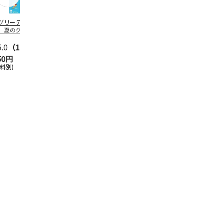
グリーティング切
【グリーティング切
レターパックプラス
＜お中元＞新
】夏のグリーティ
手】夏のグリーティ
（600円）（20部セ
なオールスタ
グ（85円）
ング（110円）
ット）
5.0
（10）
5.0
（17）
4.8
（24）
4.8
（19
50円
1,100円
12,000円
3,780円
送料別)
(送料別)
(送料別)
(送料・税込)