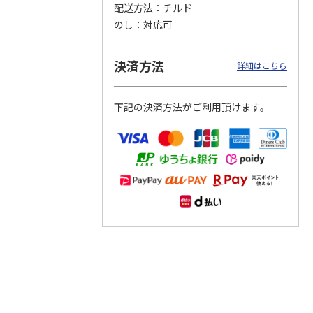
配送方法
チルド
のし
対応可
つぶら
【グリーティング切
【グリーティング切
【のり式】110円普
ーズ
手】ハッピーグリー
手】グリーティング
通切手・千鳥（1シ
ティング（110円）
（シンプル）（110
ート100枚）
決済方法
詳細はこちら
1）
5.0
（2）
円
4.8
…
（11）
4.6
（7）
1,100円
5,500円
11,000円
(送料別)
(送料別)
(送料別)
下記の決済方法がご利用頂けます。