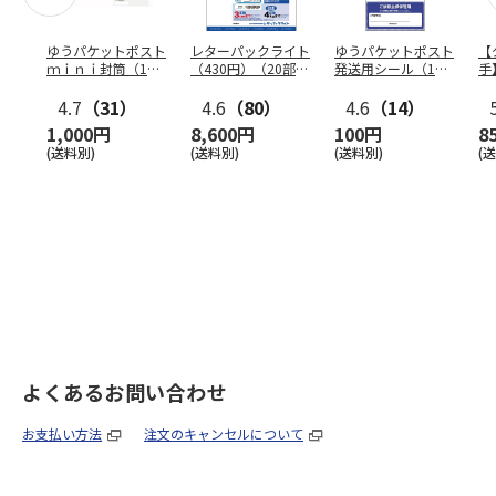
ゆうパケットポスト
レターパックライト
ゆうパケットポスト
【
ｍｉｎｉ封筒（1個
（430円）（20部セ
発送用シール（1個
手
（50枚）セット）
ット）
（20枚）セット）
ン
4.7
（31）
4.6
（80）
4.6
（14）
1,000円
8,600円
100円
8
(送料別)
(送料別)
(送料別)
(
よくあるお問い合わせ
お支払い方法
注文のキャンセルについて