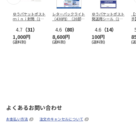
ゆうパケットポスト
レターパックライト
ゆうパケットポスト
【
ｍｉｎｉ封筒（1個
（430円）（20部セ
発送用シール（1個
手
（50枚）セット）
ット）
（20枚）セット）
ン
4.7
（31）
4.6
（80）
4.6
（14）
1,000円
8,600円
100円
8
(送料別)
(送料別)
(送料別)
(
よくあるお問い合わせ
お支払い方法
注文のキャンセルについて