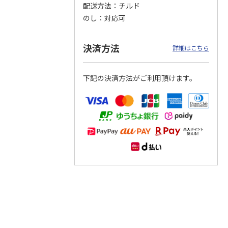
配送方法
チルド
のし
対応可
つぶら
【グリーティング切
【グリーティング切
【のり式】110円普
ーズ
手】ハッピーグリー
手】グリーティング
通切手・千鳥（1シ
ティング（110円）
（シンプル）（110
ート100枚）
決済方法
詳細はこちら
1）
5.0
（2）
円
4.8
…
（11）
4.6
（7）
1,100円
5,500円
11,000円
(送料別)
(送料別)
(送料別)
下記の決済方法がご利用頂けます。