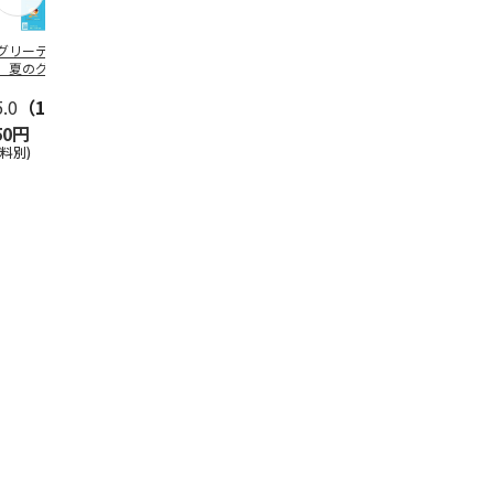
グリーティング切
【グリーティング切
レターパックプラス
＜お中元＞新
】夏のグリーティ
手】夏のグリーティ
（600円）（20部セ
なオールスタ
グ（85円）
ング（110円）
ット）
5.0
（10）
5.0
（17）
4.8
（24）
4.8
（19
50円
1,100円
12,000円
3,780円
送料別)
(送料別)
(送料別)
(送料・税込)