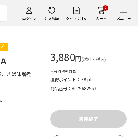
0
ログイン
注文履歴
クイック注文
カート
メニュー
3,880
円
Ａ
(送料・税込)
※軽減税率対象
2、さば味噌煮
獲得ポイント： 38 pt
商品番号
8075682553
ん