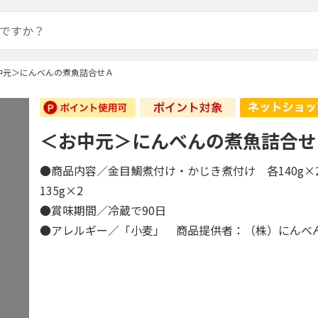
中元＞にんべんの煮魚詰合せＡ
＜お中元＞にんべんの煮魚詰合せ
●商品内容／金目鯛煮付け・かじき煮付け 各140g×
135g×2
●賞味期間／冷蔵で90日
●アレルギー／「小麦」 商品提供者：（株）にんべ