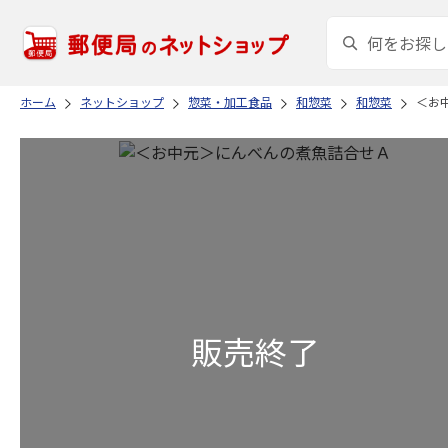
ホーム
ネットショップ
惣菜・加工食品
和惣菜
和惣菜
＜お