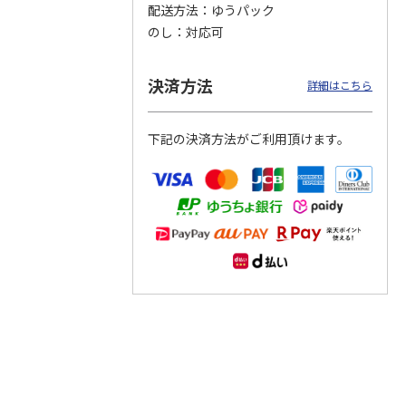
配送方法
ゆうパック
のし
対応可
つぶら
【グリーティング切
【グリーティング切
【のり式】110円普
ーズ
手】ハッピーグリー
手】グリーティング
通切手・千鳥（1シ
ティング（110円）
（シンプル）（110
ート100枚）
決済方法
詳細はこちら
1）
5.0
（2）
円
4.8
…
（11）
4.6
（7）
1,100円
5,500円
11,000円
(送料別)
(送料別)
(送料別)
下記の決済方法がご利用頂けます。