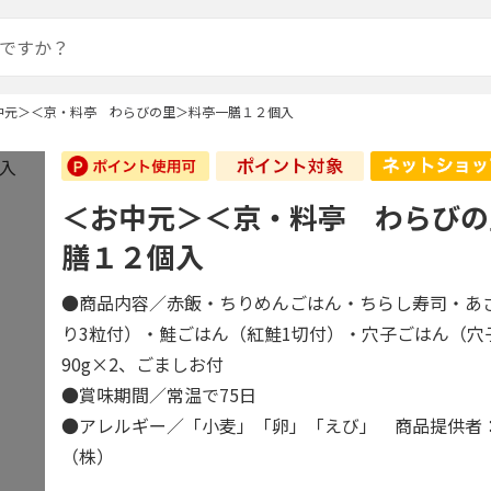
中元＞＜京・料亭 わらびの里＞料亭一膳１２個入
＜お中元＞＜京・料亭 わらびの
膳１２個入
●商品内容／赤飯・ちりめんごはん・ちらし寿司・あ
り3粒付）・鮭ごはん（紅鮭1切付）・穴子ごはん（穴
90g×2、ごましお付
●賞味期間／常温で75日
●アレルギー／「小麦」「卵」「えび」 商品提供者
（株）