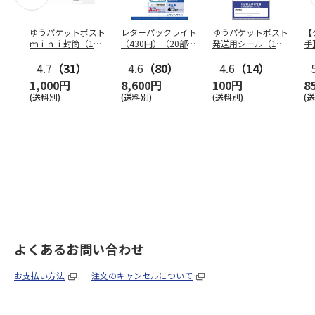
ゆうパケットポスト
レターパックライト
ゆうパケットポスト
【
ｍｉｎｉ封筒（1個
（430円）（20部セ
発送用シール（1個
手
（50枚）セット）
ット）
（20枚）セット）
ン
4.7
（31）
4.6
（80）
4.6
（14）
1,000円
8,600円
100円
8
(送料別)
(送料別)
(送料別)
(
よくあるお問い合わせ
お支払い方法
注文のキャンセルについて