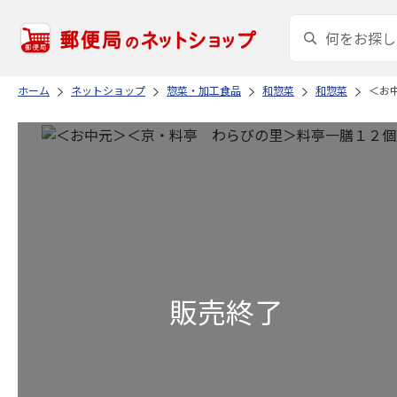
ホーム
ネットショップ
惣菜・加工食品
和惣菜
和惣菜
＜お