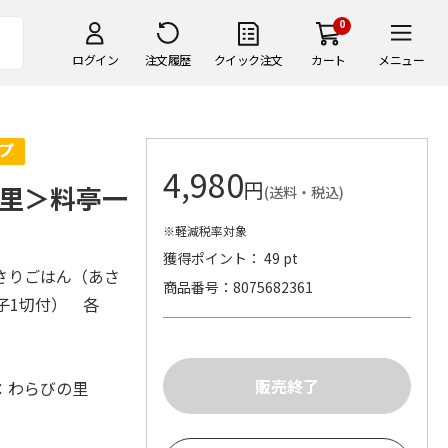
0
ログイン
注文履歴
クイック注文
カート
メニュー
4,980
円
里＞料亭一
(送料・税込)
※軽減税率対象
獲得ポイント： 49 pt
さりごはん（あさ
商品番号
8075682361
子1切付） 各
：わらびの里