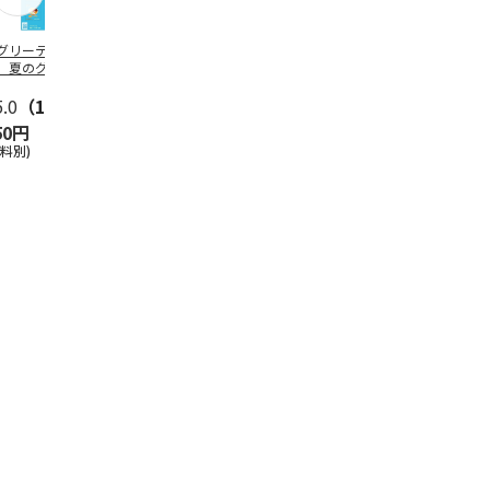
グリーティング切
【グリーティング切
レターパックプラス
＜お中元＞新
】夏のグリーティ
手】夏のグリーティ
（600円）（20部セ
なオールスタ
グ（85円）
ング（110円）
ット）
5.0
（10）
5.0
（17）
4.8
（24）
4.8
（19
50円
1,100円
12,000円
3,780円
送料別)
(送料別)
(送料別)
(送料・税込)