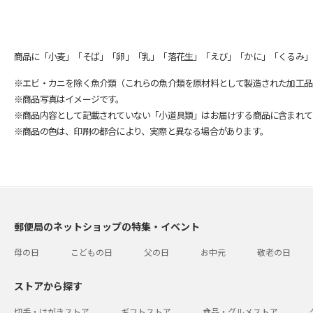
商品に「小麦」「そば」「卵」「乳」「落花生」「えび」「かに」「くるみ」
※エビ・カニを除く魚介類（これらの魚介類を原材料として製造された加工品
※商品写真はイメージです。
※商品内容として記載されていない「小道具類」はお届けする商品に含まれて
※商品の色は、印刷の都合により、実際と異なる場合があります。
郵便局のネットショップの特集・イベント
母の日
こどもの日
父の日
お中元
敬老の日
ストアから探す
切手・はがきストア
ギフトストア
食品・グルメストア