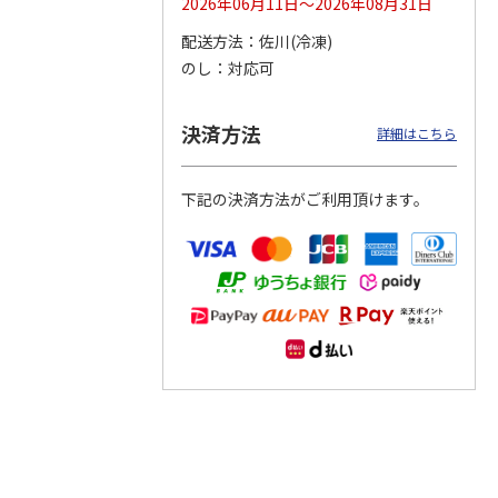
2026年06月11日～2026年08月31日
配送方法
佐川(冷凍)
つぶら
【グリーティング切
【グリーティング切
【のり式】110円普
のし
対応可
ーズ
手】ハッピーグリー
手】グリーティング
通切手・千鳥（1シ
ティング（110円）
（シンプル）（110
ート100枚）
1）
5.0
（2）
円
4.8
…
（11）
4.6
（7）
決済方法
1,100円
5,500円
11,000円
詳細はこちら
(送料別)
(送料別)
(送料別)
下記の決済方法がご利用頂けます。