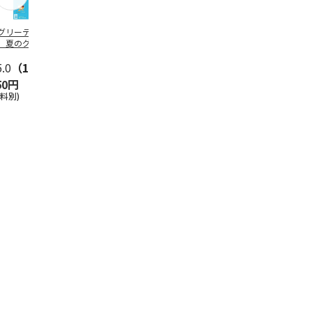
グリーティング切
【グリーティング切
レターパックプラス
＜お中元＞新
】夏のグリーティ
手】夏のグリーティ
（600円）（20部セ
なオールスタ
グ（85円）
ング（110円）
ット）
5.0
（10）
5.0
（17）
4.8
（24）
4.8
（19
50円
1,100円
12,000円
3,780円
送料別)
(送料別)
(送料別)
(送料・税込)