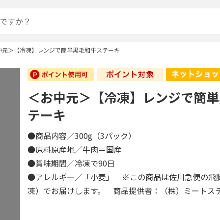
中元＞【冷凍】レンジで簡単黒毛和牛ステーキ
＜お中元＞【冷凍】レンジで簡単
テーキ
●商品内容／300g（3パック）
●原料原産地／牛肉＝国産
●賞味期間／冷凍で90日
●アレルギー／「小麦」 ※この商品は佐川急便の飛
凍）でお届けします。 商品提供者：（株）ミートス