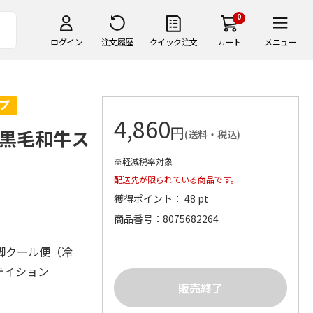
0
ログイン
注文履歴
クイック注文
カート
メニュー
4,860
円
黒毛和牛ス
(送料・税込)
※軽減税率対象
配送先が限られている商品です。
獲得ポイント： 48 pt
商品番号
8075682264
脚クール便（冷
テイション