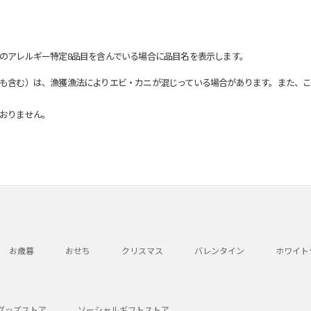
のアレルギー特定8品目を含んでいる場合に品目名を表示します。
も含む）は、漁獲漁法によりエビ・カニが混じっている場合があります。また、こ
おりません。
お歳暮
おせち
クリスマス
バレンタイン
ホワイト
グッズストア
ソーシャルギフトストア