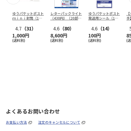
ゆうパケットポスト
レターパックライト
ゆうパケットポスト
【
ｍｉｎｉ封筒（1個
（430円）（20部セ
発送用シール（1個
手
（50枚）セット）
ット）
（20枚）セット）
ン
4.7
（31）
4.6
（80）
4.6
（14）
1,000円
8,600円
100円
8
(送料別)
(送料別)
(送料別)
(
よくあるお問い合わせ
お支払い方法
注文のキャンセルについて