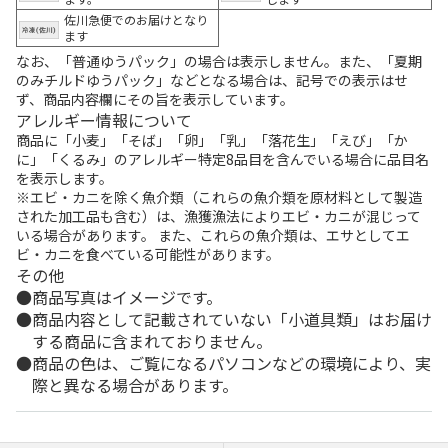
佐川急便でのお届けとなり
ます
なお、「普通ゆうパック」の場合は表示しません。また、「夏期
のみチルドゆうパック」などとなる場合は、記号での表示はせ
ず、商品内容欄にその旨を表示しています。
アレルギー情報について
商品に「小麦」「そば」「卵」「乳」「落花生」「えび」「か
に」「くるみ」のアレルギー特定8品目を含んでいる場合に品目名
を表示します。
※エビ・カニを除く魚介類（これらの魚介類を原材料として製造
された加工品も含む）は、漁獲漁法によりエビ・カニが混じって
いる場合があります。 また、これらの魚介類は、エサとしてエ
ビ・カニを食べている可能性があります。
その他
商品写真はイメージです。
商品内容として記載されていない「小道具類」はお届け
する商品に含まれておりません。
商品の色は、ご覧になるパソコンなどの環境により、実
際と異なる場合があります。