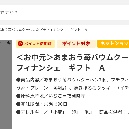
まおう苺バウムクーヘン＆プチフィナンシェ ギフト Ａ
＜お中元＞あまおう苺バウムクー
フィナンシェ ギフト Ａ
●商品内容／あまおう苺バウムクーヘン3個、プチフ
う苺・プレーン 各4個）、焼きほろろクッキー（イ
●原料原産地／いちご＝福岡県産
●賞味期間／常温で90日
●アレルギー／「小麦」「卵」「乳」 商品提供者：