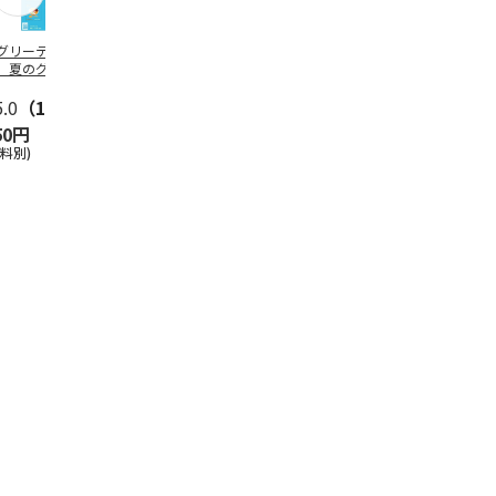
グリーティング切
【グリーティング切
レターパックプラス
＜お中元＞新
】夏のグリーティ
手】夏のグリーティ
（600円）（20部セ
なオールスタ
グ（85円）
ング（110円）
ット）
5.0
（10）
5.0
（17）
4.8
（24）
4.8
（19
50円
1,100円
12,000円
3,780円
送料別)
(送料別)
(送料別)
(送料・税込)