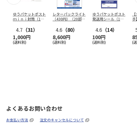
ゆうパケットポスト
レターパックライト
ゆうパケットポスト
【
ｍｉｎｉ封筒（1個
（430円）（20部セ
発送用シール（1個
手
（50枚）セット）
ット）
（20枚）セット）
ン
4.7
（31）
4.6
（80）
4.6
（14）
1,000円
8,600円
100円
8
(送料別)
(送料別)
(送料別)
(
よくあるお問い合わせ
お支払い方法
注文のキャンセルについて