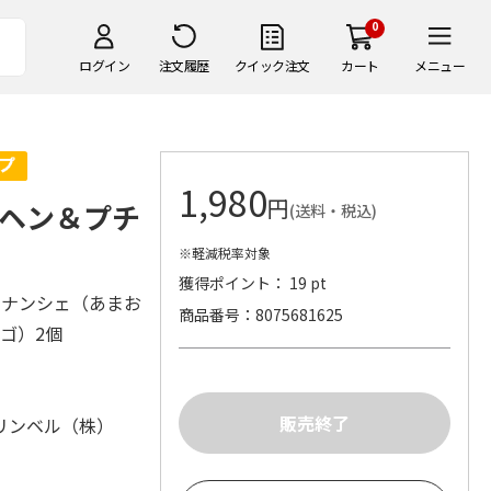
0
ログイン
注文履歴
クイック注文
カート
メニュー
1,980
円
ヘン＆プチ
(送料・税込)
※軽減税率対象
獲得ポイント： 19 pt
ィナンシェ（あまお
商品番号
8075681625
チゴ）2個
リンベル（株）