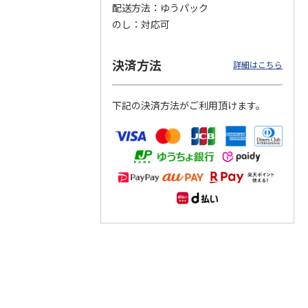
配送方法
ゆうパック
のし
対応可
つぶら
【グリーティング切
【グリーティング切
【のり式】110円普
ーズ
手】ハッピーグリー
手】グリーティング
通切手・千鳥（1シ
ティング（110円）
（シンプル）（110
ート100枚）
決済方法
詳細はこちら
1）
5.0
（2）
円
4.8
…
（11）
4.6
（7）
1,100円
5,500円
11,000円
(送料別)
(送料別)
(送料別)
下記の決済方法がご利用頂けます。