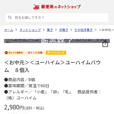
ホーム
ネットショップ
菓子
洋菓子
その他洋菓子
＜お中元＞
＜お中元＞＜ユーハイム＞ユーハイムバウ
ム ８個入
●商品内容／8個
●賞味期間／常温で60日
●アレルギー／「小麦」「卵」「乳」 商品提供者：
（株）ユーハイム
2,980
円
(送料・税込)