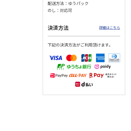
配送方法
ゆうパック
のし
対応可
つぶら
【グリーティング切
【グリーティング切
【のり式】110円普
ーズ
手】ハッピーグリー
手】グリーティング
通切手・千鳥（1シ
ティング（110円）
（シンプル）（110
ート100枚）
決済方法
詳細はこちら
1）
5.0
（2）
円
4.8
…
（11）
4.6
（7）
1,100円
5,500円
11,000円
(送料別)
(送料別)
(送料別)
下記の決済方法がご利用頂けます。