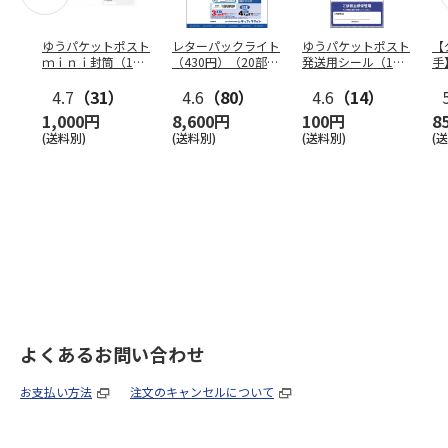
ゆうパケットポスト
レターパックライト
ゆうパケットポスト
【
ｍｉｎｉ封筒（1個
（430円）（20部セ
発送用シール（1個
手
（50枚）セット）
ット）
（20枚）セット）
ン
4.7
（31）
4.6
（80）
4.6
（14）
1,000円
8,600円
100円
8
(送料別)
(送料別)
(送料別)
(
よくあるお問い合わせ
お支払い方法
注文のキャンセルについて