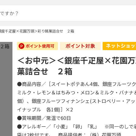
銀座千疋屋×花園万頭＞彩り銘菓詰合せ ２箱
＜お中元＞＜銀座千疋屋×花園万
菓詰合せ ２箱
●商品内容／［スイートポテあん4個、銀座フルーツク
ミルク・レモン＆はちみつ・メロン＆ミルク・バナナ
個）、銀座フルーツフィナンシェ(ストロベリー・ア
イナップル 各1個)］×2
●賞味期間／常温で60日
●アレルギー／「小麦」「卵」「乳」 ※同一のしで
袋は2枚付です。 商品提供者：（株）花園万頭