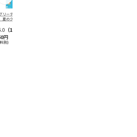
グリーティング切
【グリーティング切
レターパックプラス
＜お中元＞新
】夏のグリーティ
手】夏のグリーティ
（600円）（20部セ
なオールスタ
グ（85円）
ング（110円）
ット）
5.0
（10）
5.0
（17）
4.8
（24）
4.8
（19
50円
1,100円
12,000円
3,780円
送料別)
(送料別)
(送料別)
(送料・税込)