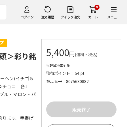
0
ログイン
注文履歴
クイック注文
カート
メニュー
5,400
円
頭＞彩り銘
(送料・税込)
※軽減税率対象
獲得ポイント： 54 pt
ーヘン(イチゴ＆
商品番号
8075680882
＆チョコ 各1
ップル・マロン・パ
承ります。手提げ