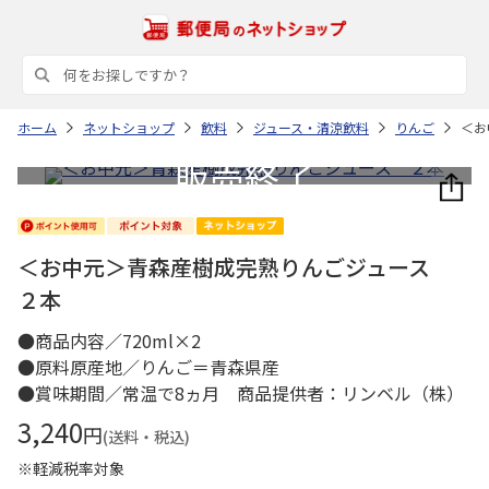
ホーム
ネットショップ
飲料
ジュース・清涼飲料
りんご
＜お
＜お中元＞青森産樹成完熟りんごジュース
２本
●商品内容／720ml×2
●原料原産地／りんご＝青森県産
●賞味期間／常温で8ヵ月 商品提供者：リンベル（株）
3,240
円
(送料・税込)
※軽減税率対象