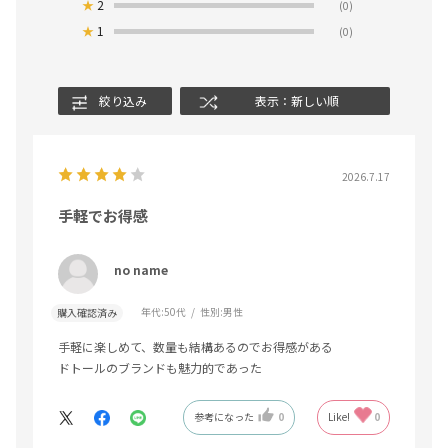
★
2
(0)
★
1
(0)
絞り込み
表示：新しい順
2026.7.17
手軽でお得感
no name
年代:
50代
性別:
男性
購入確認済み
手軽に楽しめて、数量も結構あるのでお得感がある
ドトールのブランドも魅力的であった
参考になった
0
Like!
0