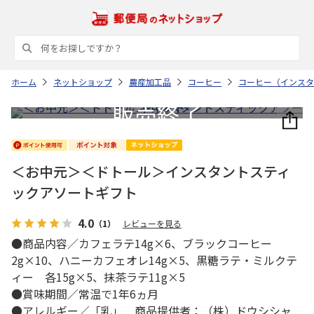
ホーム
ネットショップ
農産加工品
コーヒー
コーヒー（インスタ
＜お中元＞＜ドトール＞インスタントスティ
ックアソートギフト
4.0
（1）
レビューを見る
●商品内容／カフェラテ14g×6、ブラックコーヒー
2g×10、ハニーカフェオレ14g×5、黒糖ラテ・ミルクテ
ィー 各15g×5、抹茶ラテ11g×5
●賞味期間／常温で1年6ヵ月
●アレルギー／「乳」 商品提供者：（株）ドウシシャ