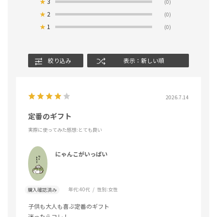
★
3
(0)
★
2
(0)
★
1
(0)
絞り込み
表示：新しい順
2026.7.14
定番のギフト
実際に使ってみた感想
:とても良い
にゃんこがいっぱい
年代:
40代
性別:
女性
購入確認済み
子供も大人も喜ぶ定番のギフト
迷ったらコレ！