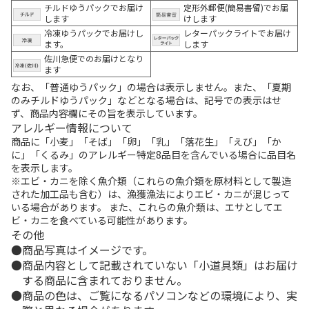
チルドゆうパックでお届け
定形外郵便(簡易書留)でお届
します
けします
冷凍ゆうパックでお届けし
レターパックライトでお届け
ます。
します
佐川急便でのお届けとなり
ます
なお、「普通ゆうパック」の場合は表示しません。また、「夏期
のみチルドゆうパック」などとなる場合は、記号での表示はせ
ず、商品内容欄にその旨を表示しています。
アレルギー情報について
商品に「小麦」「そば」「卵」「乳」「落花生」「えび」「か
に」「くるみ」のアレルギー特定8品目を含んでいる場合に品目名
を表示します。
※エビ・カニを除く魚介類（これらの魚介類を原材料として製造
された加工品も含む）は、漁獲漁法によりエビ・カニが混じって
いる場合があります。 また、これらの魚介類は、エサとしてエ
ビ・カニを食べている可能性があります。
その他
商品写真はイメージです。
商品内容として記載されていない「小道具類」はお届け
する商品に含まれておりません。
商品の色は、ご覧になるパソコンなどの環境により、実