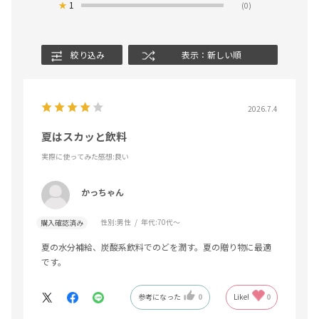
★
1
(0)
絞り込み
表示：新しい順
2026.7.4
夏はスカッと飲料
実際に使ってみた感想
:良い
かっちゃん
性別:
男性
年代:
70代～
購入確認済み
夏の水分補給、炭酸系飲料でのどを潤す。夏の贈り物に最適
です。
参考になった
0
Like!
0