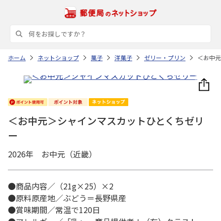
ホーム
ネットショップ
菓子
洋菓子
ゼリー・プリン
＜お中元
＜お中元＞シャインマスカットひとくちゼリ
ー
2026年 お中元（近畿）
●商品内容／（21g×25）×2
●原料原産地／ぶどう＝長野県産
●賞味期間／常温で120日