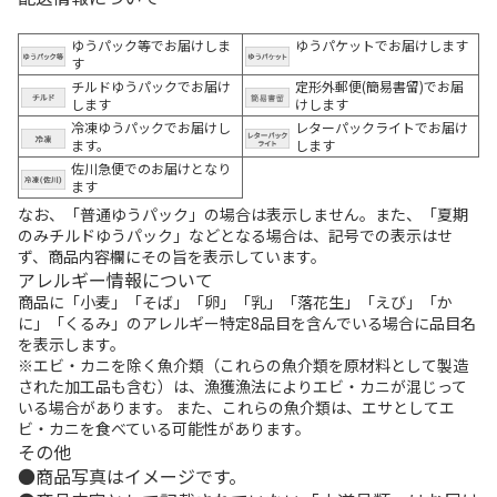
ゆうパック等でお届けしま
ゆうパケットでお届けします
す
チルドゆうパックでお届け
定形外郵便(簡易書留)でお届
します
けします
冷凍ゆうパックでお届けし
レターパックライトでお届け
ます。
します
佐川急便でのお届けとなり
ます
なお、「普通ゆうパック」の場合は表示しません。また、「夏期
のみチルドゆうパック」などとなる場合は、記号での表示はせ
ず、商品内容欄にその旨を表示しています。
アレルギー情報について
商品に「小麦」「そば」「卵」「乳」「落花生」「えび」「か
に」「くるみ」のアレルギー特定8品目を含んでいる場合に品目名
を表示します。
※エビ・カニを除く魚介類（これらの魚介類を原材料として製造
された加工品も含む）は、漁獲漁法によりエビ・カニが混じって
いる場合があります。 また、これらの魚介類は、エサとしてエ
ビ・カニを食べている可能性があります。
その他
商品写真はイメージです。