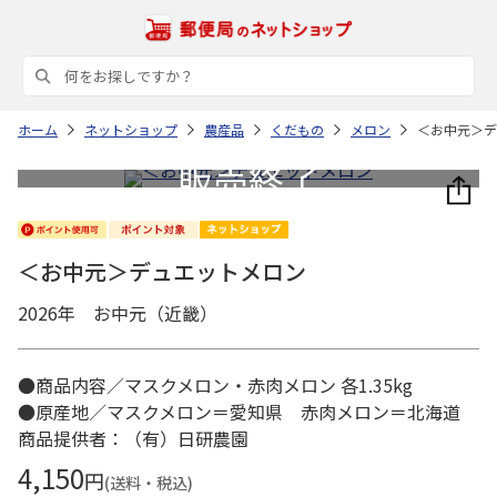
ホーム
ネットショップ
農産品
くだもの
メロン
＜お中元＞デ
＜お中元＞デュエットメロン
2026年 お中元（近畿）
●商品内容／マスクメロン・赤肉メロン 各1.35kg
●原産地／マスクメロン＝愛知県 赤肉メロン＝北海道
商品提供者：（有）日研農園
4,150
円
(送料・税込)