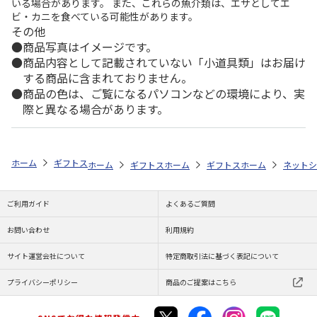
いる場合があります。 また、これらの魚介類は、エサとしてエ
ビ・カニを食べている可能性があります。
その他
商品写真はイメージです。
商品内容として記載されていない「小道具類」はお届け
する商品に含まれておりません。
商品の色は、ご覧になるパソコンなどの環境により、実
際と異なる場合があります。
ホーム
ギフトストア
お中元・夏ギフト特集 2026
おすすめ ご当地
ホーム
ギフトストア
ホーム
お中元・夏ギフト特集 2026
ギフトストア
ホーム
お中元・夏
ネットシ
ご利用ガイド
よくあるご質問
お問い合わせ
利用規約
サイト運営会社について
特定商取引法に基づく表記について
プライバシーポリシー
商品のご提案はこちら