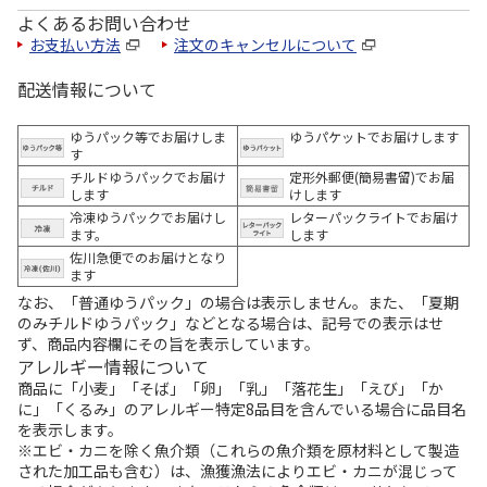
よくあるお問い合わせ
お支払い方法
注文のキャンセルについて
配送情報について
ゆうパック等でお届けしま
ゆうパケットでお届けします
す
チルドゆうパックでお届け
定形外郵便(簡易書留)でお届
します
けします
冷凍ゆうパックでお届けし
レターパックライトでお届け
ます。
します
佐川急便でのお届けとなり
ます
なお、「普通ゆうパック」の場合は表示しません。また、「夏期
のみチルドゆうパック」などとなる場合は、記号での表示はせ
ず、商品内容欄にその旨を表示しています。
アレルギー情報について
商品に「小麦」「そば」「卵」「乳」「落花生」「えび」「か
に」「くるみ」のアレルギー特定8品目を含んでいる場合に品目名
を表示します。
※エビ・カニを除く魚介類（これらの魚介類を原材料として製造
された加工品も含む）は、漁獲漁法によりエビ・カニが混じって