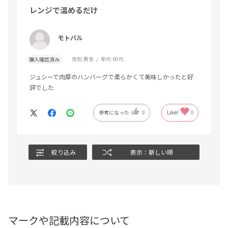
レンジで温めるだけ
モトパル
性別:
男性
年代:
60代
購入確認済み
ジュシーで肉厚のハンバーグで柔らかくて美味しかったと好
評でした
参考になった
0
Like!
0
絞り込み
表示：新しい順
マークや記載内容について