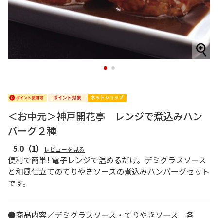
1
2
＜お中元＞神戸開花亭 レンジで煮込みハン
バーグ２種
5.0
（1）
レビューを見る
便利で簡単! 電子レンジで温めるだけ。デミグラスソース
と和風仕立てのてりやきソースの煮込みハンバーグセット
です。
●商品内容／デミグラスソース・てりやきソース 各