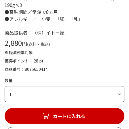
190g×3
●賞味期間／常温で8ヵ月
●アレルギー／「小麦」「卵」「乳」
商品提供者：（株）イトー屋
2,880
円
(送料・税込)
※軽減税率対象
獲得ポイント： 28 pt
商品番号
8075650414
数量
1
カートに入れる