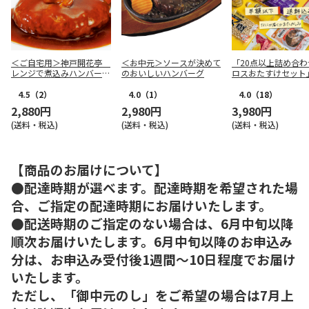
＜ご自宅用＞神戸開花亭
＜お中元＞ソースが決めて
「20点以上詰め合わ
レンジで煮込みハンバーグ
のおいしいハンバーグ
ロスおたすけセット
２種
4.5
（2）
4.0
（1）
4.0
（18）
2,880円
2,980円
3,980円
(送料・税込)
(送料・税込)
(送料・税込)
【商品のお届けについて】
●配達時期が選べます。配達時期を希望された場
合、ご指定の配達時期にお届けいたします。
●配送時期のご指定のない場合は、6月中旬以降
順次お届けいたします。6月中旬以降のお申込み
分は、お申込み受付後1週間～10日程度でお届け
いたします。
ただし、「御中元のし」をご希望の場合は7月上