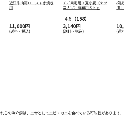
近江牛肉肩ロースすき焼き
＜ご自宅用＞夏小夏（ナツ
松阪牛 す
用
コナツ）家庭用３ｋｇ
用】
4.6
（158）
11,000円
3,140円
10,050円
(送料・税込)
(送料・税込)
(送料・税込)
れらの魚介類は、エサとしてエビ・カニを食べている可能性があります。