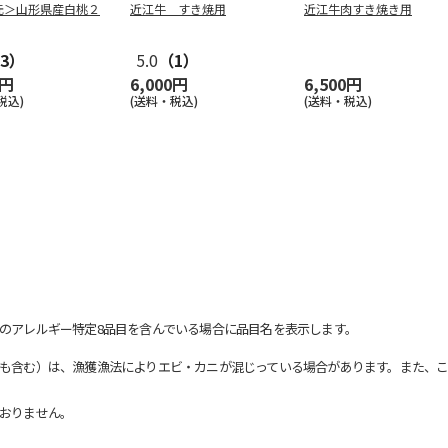
元＞山形県産白桃２
近江牛 すき焼用
近江牛肉すき焼き用
3）
5.0
（1）
0円
6,000円
6,500円
税込)
(送料・税込)
(送料・税込)
のアレルギー特定8品目を含んでいる場合に品目名を表示します。
も含む）は、漁獲漁法によりエビ・カニが混じっている場合があります。また、こ
おりません。