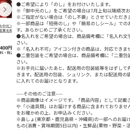
●ご希望により「のし」をお付けいたします。
※「御中元のし」をご希望の場合は7月上旬以降順次
※ご指定がない場合は「のし不要」とさせていただき
※一部商品は「短冊のし」や「簡易のしシール」での
お中元＞【冷凍】
＜お中元＞【冷凍】
＜ご自宅用＞【冷
＜お中元＞【
す。あらかじめご了承ください。
産黒毛和牛 焼肉
鹿児島県産黒毛和
凍】小分けロースト
鹿児島県産黒
●名入れをご希望の場合は、商品備考欄に「名入れ文
べ比べ
牛 カタ肉焼肉用
ビーフ３２０ｇ
牛 カタ肉焼
（４２０
…
（６２０
5.0
（1）
…
さい。
,400円
4,300円
3,680円
5,800円
※「名入れ不可」アイコン付きの商品は、対応できま
送料・税込)
(送料・税込)
(送料・税込)
(送料・税込)
●二重包装をご希望の場合は、商品備考欄に「二重包
さい。
※お手元に届いたあと、配送用の包装紙等をはずして
きます。配送用の包装、シュリンク、または配送用の
に入れてのお届けとなります。
----その他のご注意----
※商品画像はイメージです。「商品内容」として記載
や「小道具類」はお届けする商品に含まれておりませ
をお確かめの上、お申込みください。
※島しょ(東京都・鹿児島県・沖縄県)の一部へのお届
もの(消費・賞味期間5日以内)・生鮮品(果物・野菜・