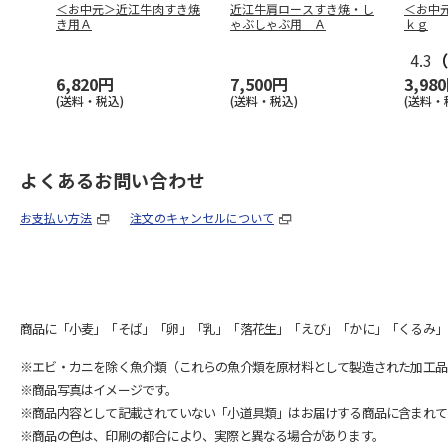
＜お中元＞近江牛肉すき焼
近江牛肩ロースすき焼・し
＜お中
き用Ａ
ゃぶしゃぶ用 Ａ
ｋｇ
4.3
（
6,820円
7,500円
3,98
(送料・税込)
(送料・税込)
(送料・
よくあるお問い合わせ
お支払い方法
注文のキャンセルについて
商品に「小麦」「そば」「卵」「乳」「落花生」「えび」「かに」「くるみ」
※エビ・カニを除く魚介類（これらの魚介類を原材料として製造された加工品
※商品写真はイメージです。
※商品内容として記載されていない「小道具類」はお届けする商品に含まれて
※商品の色は、印刷の都合により、実際と異なる場合があります。