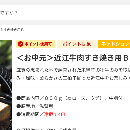
肉すき焼き用Ｂ
＜お中元＞近江牛肉すき焼き用Ｂ
滋賀の恵まれた地で飼育された未経産の牝牛のみを取
み・風味・柔らかさの三拍子揃った近江牛をお楽しみ
●商品内容／８００ｇ（肩ロース、ウデ）、牛脂付
●原産地／滋賀県
●消費期間／
冷蔵で4日