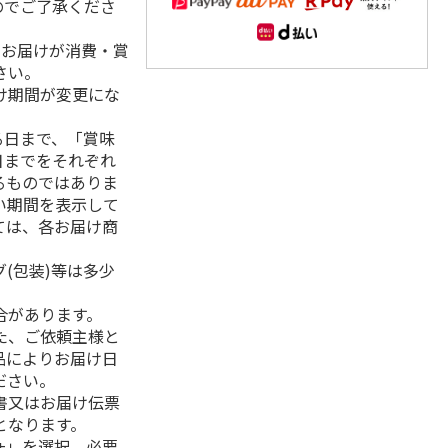
のでご了承くださ
、お届けが消費・賞
さい。
け期間が変更にな
る日まで、「賞味
日までをそれぞれ
るものではありま
い期間を表示して
ては、各お届け商
(包装)等は多少
合があります。
た、ご依頼主様と
品によりお届け日
ださい。
書又はお届け伝票
となります。
+」を選択、必要