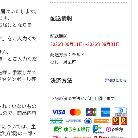
お届けいたします。
配送情報
ます。
お届けとなりま
冷凍】
＜お中元＞【冷凍】
【冷凍】全国各地の
仙台名物 柔らか厚
毛和
職人仕込牛たん（Ｋ
厳選お肉食べ比べコ
切り牛たん Ｂ
配送期間
字」をご入力くだ
肉用
Ｓ－３０）
ース
4.7
（3）
2026年06月11日～2026年08月31日
5,380円
8,980円
5,980円
せん。
配送方法
チルド
(送料・税込)
(送料・税込)
(送料・税込)
装」とご入力くだ
のし
対応可
先様に手渡しがで
袋やダンボール等
決済方法
詳細はこちら
下記の決済方法がご利用頂けます。
されていないもの
んので、商品内容
けについては、生
活魚介類)の一部・