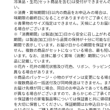
冷凍品・生花(セット商品を含む)は受付ができません
い。
※消費・賞味期間5日以内の商品をお申込みの場合は
味期限の最終日になることがありますのでご了承くだ
※青果物のサイズ指定はできません。天候によりお届
る場合がございます。
※「消費期間」は製造(加工)日から安全に召し上がれ
期間」は製造(加工)日から品質の保持が十分に可能な
期間で表示しています。お届け日からの期間を保証す
せん。複数の商品がセットになっている場合、最も短
います。なお、法律に基づく賞味（消費）期限につい
品に記載しています。
※花卉・花弁の開花状態及び花色、リボン、ラッピング
異なる場合があります。
※商品のパッケージ・小物のデザインは変更になる場
※複数商品の一括送付及び同時発送はできません。ま
お届け先様が同じ場合、同日のお申込みであっても商
が異なる場合がございますので、あらかじめご了承く
※保証書付の家電製品等については保証書と共に領収
を大切に保管してください。保証期間はお申込日から
※11点以上、ご購入希望の場合は、カート画面で「10