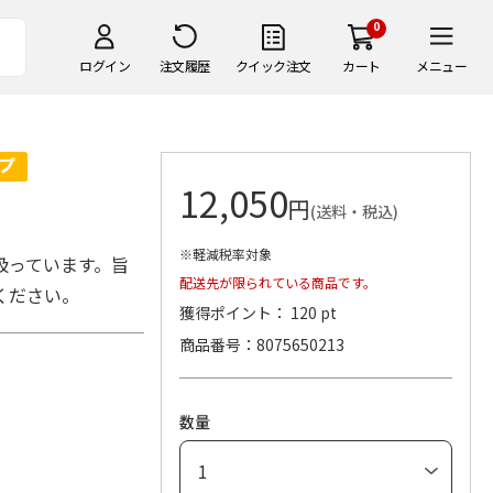
0
ログイン
注文履歴
クイック注文
カート
メニュー
12,050
円
(送料・税込)
※軽減税率対象
扱っています。旨
配送先が限られている商品です。
ください。
獲得ポイント： 120 pt
商品番号
8075650213
数量