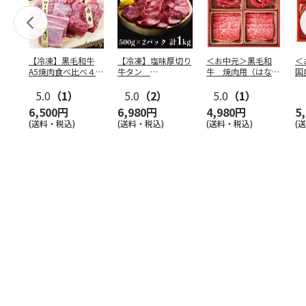
【冷凍】黒毛和牛
【冷凍】塩味厚切り
＜お中元＞黒毛和
＜
A5焼肉食べ比べ４種
牛タン
牛 焼肉用（はなも
国
セット400g
500g×2P 計：１
り）
食
5.0
（1）
kg
5.0
（2）
5.0
（1）
6,500円
6,980円
4,980円
5
(送料・税込)
(送料・税込)
(送料・税込)
(