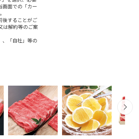
当画面での「カー
。
前後することがご
又は解約等のご案
」、「自社」等の