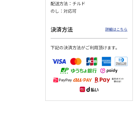
配送方法
チルド
のし
対応可
つぶら
【グリーティング切
【グリーティング切
【のり式】110円普
ーズ
手】ハッピーグリー
手】グリーティング
通切手・千鳥（1シ
ティング（110円）
（シンプル）（110
ート100枚）
決済方法
詳細はこちら
1）
5.0
（2）
円
4.8
…
（11）
4.6
（7）
1,100円
5,500円
11,000円
(送料別)
(送料別)
(送料別)
下記の決済方法がご利用頂けます。