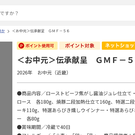
ほか
＜お中元＞伝承献呈 ＧＭＦ－５６
＜お中元＞伝承献呈 ＧＭＦ－５
2026年 お中元（近畿）
●商品内容／ローストビーフ焦がし醤油ジュレ仕立て
ロース 各180g、焼豚二段加熱仕立て160g、特選二
ーキ110g、特選あらびき燻しウインナー・特選あら
ー 各80g
●賞味期間／冷蔵で40日