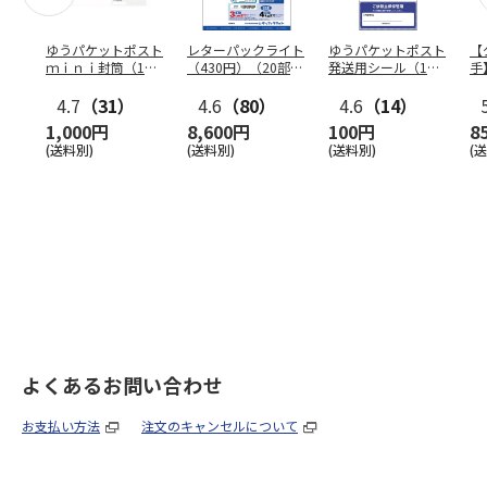
ゆうパケットポスト
レターパックライト
ゆうパケットポスト
【
ｍｉｎｉ封筒（1個
（430円）（20部セ
発送用シール（1個
手
（50枚）セット）
ット）
（20枚）セット）
ン
4.7
（31）
4.6
（80）
4.6
（14）
1,000円
8,600円
100円
8
(送料別)
(送料別)
(送料別)
(
よくあるお問い合わせ
お支払い方法
注文のキャンセルについて