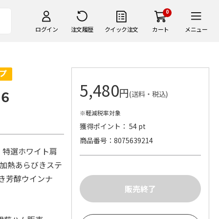
0
ログイン
注文履歴
クイック注文
カート
メニュー
5,480
円
６
(送料・税込)
※軽減税率対象
獲得ポイント： 54 pt
商品番号
8075639214
・特選ホワイト肩
段加熱あらびきステ
びき芳醇ウインナ