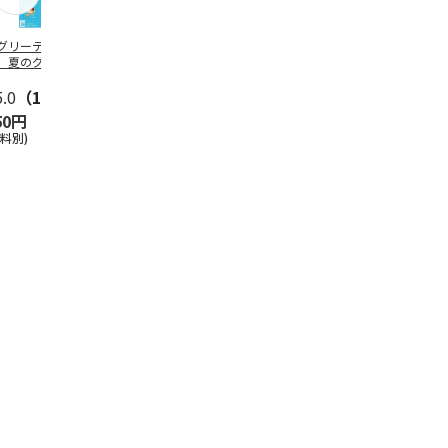
グリーティング切
【グリーティング切
レターパックプラス
＜お中元＞新
】夏のグリーティ
手】夏のグリーティ
（600円）（20部セ
なオールスタ
グ（85円）
ング（110円）
ット）
5.0
（10）
5.0
（17）
4.8
（24）
4.8
（19
50円
1,100円
12,000円
3,780円
送料別)
(送料別)
(送料別)
(送料・税込)