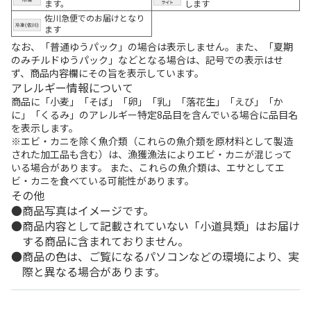
ます。
します
佐川急便でのお届けとなり
ます
なお、「普通ゆうパック」の場合は表示しません。また、「夏期
のみチルドゆうパック」などとなる場合は、記号での表示はせ
ず、商品内容欄にその旨を表示しています。
アレルギー情報について
商品に「小麦」「そば」「卵」「乳」「落花生」「えび」「か
に」「くるみ」のアレルギー特定8品目を含んでいる場合に品目名
を表示します。
※エビ・カニを除く魚介類（これらの魚介類を原材料として製造
された加工品も含む）は、漁獲漁法によりエビ・カニが混じって
いる場合があります。 また、これらの魚介類は、エサとしてエ
ビ・カニを食べている可能性があります。
その他
商品写真はイメージです。
商品内容として記載されていない「小道具類」はお届け
する商品に含まれておりません。
商品の色は、ご覧になるパソコンなどの環境により、実
際と異なる場合があります。