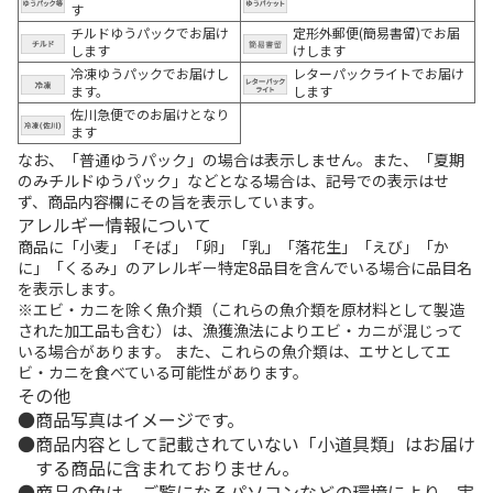
す
チルドゆうパックでお届け
定形外郵便(簡易書留)でお届
します
けします
冷凍ゆうパックでお届けし
レターパックライトでお届け
ます。
します
佐川急便でのお届けとなり
ます
なお、「普通ゆうパック」の場合は表示しません。また、「夏期
のみチルドゆうパック」などとなる場合は、記号での表示はせ
ず、商品内容欄にその旨を表示しています。
アレルギー情報について
商品に「小麦」「そば」「卵」「乳」「落花生」「えび」「か
に」「くるみ」のアレルギー特定8品目を含んでいる場合に品目名
を表示します。
※エビ・カニを除く魚介類（これらの魚介類を原材料として製造
された加工品も含む）は、漁獲漁法によりエビ・カニが混じって
いる場合があります。 また、これらの魚介類は、エサとしてエ
ビ・カニを食べている可能性があります。
その他
商品写真はイメージです。
商品内容として記載されていない「小道具類」はお届け
する商品に含まれておりません。
商品の色は、ご覧になるパソコンなどの環境により、実