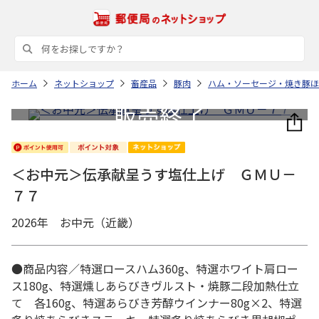
ホーム
ネットショップ
畜産品
豚肉
ハム・ソーセージ・焼き豚ほ
＜お中元＞伝承献呈うす塩仕上げ ＧＭＵ－
７７
2026年 お中元（近畿）
●商品内容／特選ロースハム360g、特選ホワイト肩ロー
ス180g、特選燻しあらびきヴルスト・焼豚二段加熱仕立
て 各160g、特選あらびき芳醇ウインナー80g×2、特選