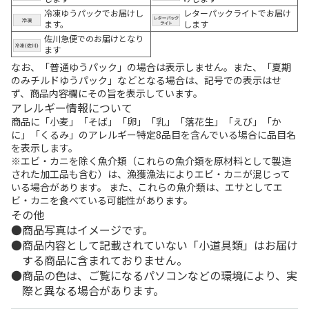
冷凍ゆうパックでお届けし
レターパックライトでお届け
ます。
します
佐川急便でのお届けとなり
ます
なお、「普通ゆうパック」の場合は表示しません。また、「夏期
のみチルドゆうパック」などとなる場合は、記号での表示はせ
ず、商品内容欄にその旨を表示しています。
アレルギー情報について
商品に「小麦」「そば」「卵」「乳」「落花生」「えび」「か
に」「くるみ」のアレルギー特定8品目を含んでいる場合に品目名
を表示します。
※エビ・カニを除く魚介類（これらの魚介類を原材料として製造
された加工品も含む）は、漁獲漁法によりエビ・カニが混じって
いる場合があります。 また、これらの魚介類は、エサとしてエ
ビ・カニを食べている可能性があります。
その他
商品写真はイメージです。
商品内容として記載されていない「小道具類」はお届け
する商品に含まれておりません。
商品の色は、ご覧になるパソコンなどの環境により、実
際と異なる場合があります。