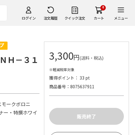
0
ログイン
注文履歴
クイック注文
カート
メニュー
3,300
円
ＮＨ－３１
(送料・税込)
※軽減税率対象
獲得ポイント： 33 pt
商品番号
8075637911
スモークボロニ
ンナー・特撰ホワイ