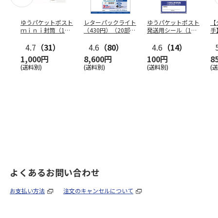
ゆうパケットポスト
レターパックライト
ゆうパケットポスト
【
ｍｉｎｉ封筒（1個
（430円）（20部セ
発送用シール（1個
手
（50枚）セット）
ット）
（20枚）セット）
ン
4.7
（31）
4.6
（80）
4.6
（14）
1,000円
8,600円
100円
8
(送料別)
(送料別)
(送料別)
(
よくあるお問い合わせ
お支払い方法
注文のキャンセルについて