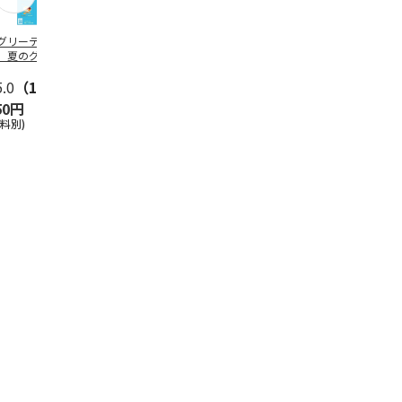
グリーティング切
【グリーティング切
レターパックプラス
＜お中元＞新
】夏のグリーティ
手】夏のグリーティ
（600円）（20部セ
なオールスタ
グ（85円）
ング（110円）
ット）
5.0
（10）
5.0
（17）
4.8
（24）
4.8
（19
50円
1,100円
12,000円
3,780円
送料別)
(送料別)
(送料別)
(送料・税込)