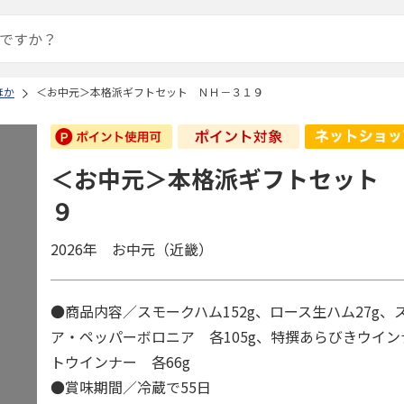
ほか
＜お中元＞本格派ギフトセット ＮＨ－３１９
＜お中元＞本格派ギフトセット 
９
2026年 お中元（近畿）
●商品内容／スモークハム152g、ロース生ハム27g、
ア・ペッパーボロニア 各105g、特撰あらびきウイ
トウインナー 各66g
●賞味期間／冷蔵で55日