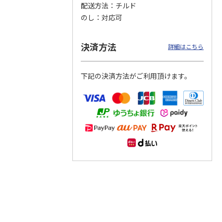
配送方法
チルド
のし
対応可
つぶら
【グリーティング切
【グリーティング切
【のり式】110円普
ーズ
手】ハッピーグリー
手】グリーティング
通切手・千鳥（1シ
ティング（110円）
（シンプル）（110
ート100枚）
決済方法
詳細はこちら
1）
5.0
（2）
円
4.8
…
（11）
4.6
（7）
1,100円
5,500円
11,000円
(送料別)
(送料別)
(送料別)
下記の決済方法がご利用頂けます。