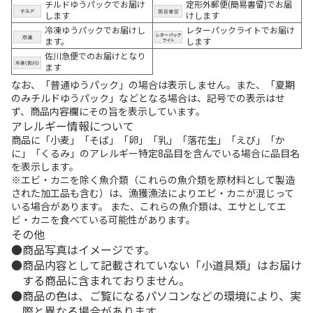
チルドゆうパックでお届け
定形外郵便(簡易書留)でお届
します
けします
冷凍ゆうパックでお届けし
レターパックライトでお届け
ます。
します
佐川急便でのお届けとなり
ます
なお、「普通ゆうパック」の場合は表示しません。また、「夏期
のみチルドゆうパック」などとなる場合は、記号での表示はせ
ず、商品内容欄にその旨を表示しています。
アレルギー情報について
商品に「小麦」「そば」「卵」「乳」「落花生」「えび」「か
に」「くるみ」のアレルギー特定8品目を含んでいる場合に品目名
を表示します。
※エビ・カニを除く魚介類（これらの魚介類を原材料として製造
された加工品も含む）は、漁獲漁法によりエビ・カニが混じって
いる場合があります。 また、これらの魚介類は、エサとしてエ
ビ・カニを食べている可能性があります。
その他
商品写真はイメージです。
商品内容として記載されていない「小道具類」はお届け
する商品に含まれておりません。
商品の色は、ご覧になるパソコンなどの環境により、実
際と異なる場合があります。