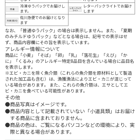
冷凍ゆうパックでお届けし
レターパックライトでお届け
ます。
します
佐川急便でのお届けとなり
ます
なお、「普通ゆうパック」の場合は表示しません。また、「夏期
のみチルドゆうパック」などとなる場合は、記号での表示はせ
ず、商品内容欄にその旨を表示しています。
アレルギー情報について
商品に「小麦」「そば」「卵」「乳」「落花生」「えび」「か
に」「くるみ」のアレルギー特定8品目を含んでいる場合に品目名
を表示します。
※エビ・カニを除く魚介類（これらの魚介類を原材料として製造
された加工品も含む）は、漁獲漁法によりエビ・カニが混じって
いる場合があります。 また、これらの魚介類は、エサとしてエ
ビ・カニを食べている可能性があります。
その他
商品写真はイメージです。
商品内容として記載されていない「小道具類」はお届け
する商品に含まれておりません。
商品の色は、ご覧になるパソコンなどの環境により、実
際と異なる場合があります。