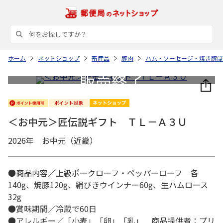
ホーム
ネットショップ
畜産品
豚肉
ハム・ソーセージ・焼き豚ほ
＜お中元＞匠伝説ギフト ＴＬ－Ａ３Ｕ
2026年 お中元（近畿）
●商品内容／上級ポークローフ・ペッパーローフ 各
140g、焼豚120g、絹びきウインナー60g、生ハムロース
32g
●賞味期間／冷蔵で60日
●アレルギー／「小麦」「卵」「乳」 商品提供者：プリ