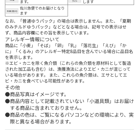
ます。
します
佐川急便でのお届けとなり
ます
なお、「普通ゆうパック」の場合は表示しません。また、「夏期
のみチルドゆうパック」などとなる場合は、記号での表示はせ
ず、商品内容欄にその旨を表示しています。
アレルギー情報について
商品に「小麦」「そば」「卵」「乳」「落花生」「えび」「か
に」「くるみ」のアレルギー特定8品目を含んでいる場合に品目名
を表示します。
※エビ・カニを除く魚介類（これらの魚介類を原材料として製造
された加工品も含む）は、漁獲漁法によりエビ・カニが混じって
いる場合があります。 また、これらの魚介類は、エサとしてエ
ビ・カニを食べている可能性があります。
その他
商品写真はイメージです。
商品内容として記載されていない「小道具類」はお届け
する商品に含まれておりません。
商品の色は、ご覧になるパソコンなどの環境により、実
際と異なる場合があります。