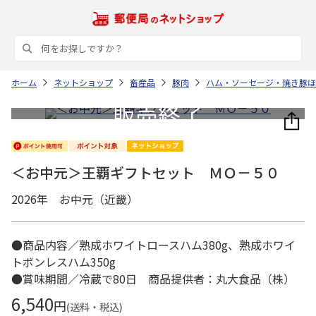
ホーム
ネットショップ
畜産品
豚肉
ハム・ソーセージ・焼き豚ほ
＜お中元＞王覇ギフトセット ＭＯ－５０
2026年 お中元（近畿）
●商品内容／熟成ホワイトロースハム380g、熟成ホワイ
トボンレスハム350g
●賞味期間／冷蔵で80日 商品提供者：丸大食品（株）
6,540
円
(送料・税込)