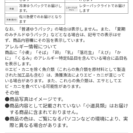
冷凍ゆうパックでお届けし
レターパックライトでお届け
ます。
します
佐川急便でのお届けとなり
ます
なお、「普通ゆうパック」の場合は表示しません。また、「夏期
のみチルドゆうパック」などとなる場合は、記号での表示はせ
ず、商品内容欄にその旨を表示しています。
アレルギー情報について
商品に「小麦」「そば」「卵」「乳」「落花生」「えび」「か
に」「くるみ」のアレルギー特定8品目を含んでいる場合に品目名
を表示します。
※エビ・カニを除く魚介類（これらの魚介類を原材料として製造
された加工品も含む）は、漁獲漁法によりエビ・カニが混じって
いる場合があります。 また、これらの魚介類は、エサとしてエ
ビ・カニを食べている可能性があります。
その他
商品写真はイメージです。
商品内容として記載されていない「小道具類」はお届け
する商品に含まれておりません。
商品の色は、ご覧になるパソコンなどの環境により、実
際と異なる場合があります。