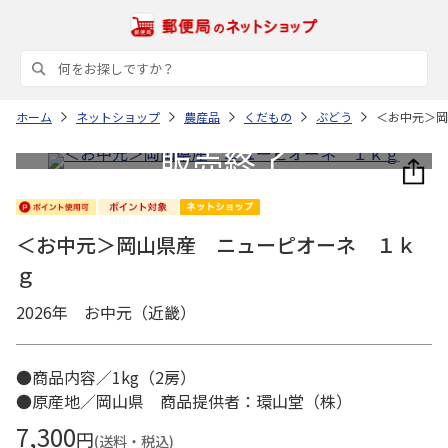
ホーム
ネットショップ
農産品
くだもの
ぶどう
＜お中元＞岡
＜お中元＞岡山県産 ニューピオーネ １ｋ
ｇ
2026年 お中元（近畿）
●商品内容／1kg（2房）
●原産地／岡山県 商品提供者：環山堂（株）
7,300
円
(送料・税込)