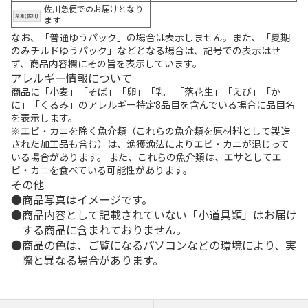
佐川急便でのお届けとなり
ます
なお、「普通ゆうパック」の場合は表示しません。また、「夏期
のみチルドゆうパック」などとなる場合は、記号での表示はせ
ず、商品内容欄にその旨を表示しています。
アレルギー情報について
商品に「小麦」「そば」「卵」「乳」「落花生」「えび」「か
に」「くるみ」のアレルギー特定8品目を含んでいる場合に品目名
を表示します。
※エビ・カニを除く魚介類（これらの魚介類を原材料として製造
された加工品も含む）は、漁獲漁法によりエビ・カニが混じって
いる場合があります。 また、これらの魚介類は、エサとしてエ
ビ・カニを食べている可能性があります。
その他
商品写真はイメージです。
商品内容として記載されていない「小道具類」はお届け
する商品に含まれておりません。
商品の色は、ご覧になるパソコンなどの環境により、実
際と異なる場合があります。