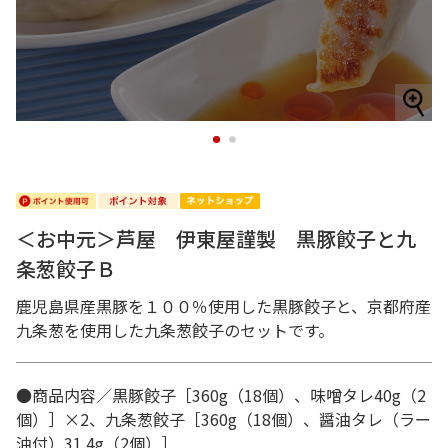
1
2
＜お中元＞芦屋 伊東屋謹製 黒豚餃子と九
条葱餃子Ｂ
鹿児島県産黒豚を１００％使用した黒豚餃子と、京都府産
九条葱を使用した九条葱餃子のセットです。
●商品内容／黒豚餃子［360g（18個）、味噌タレ40g（2
個）］×2、九条葱餃子［360g（18個）、醤油タレ（ラー
油付）31.4g（2個）］