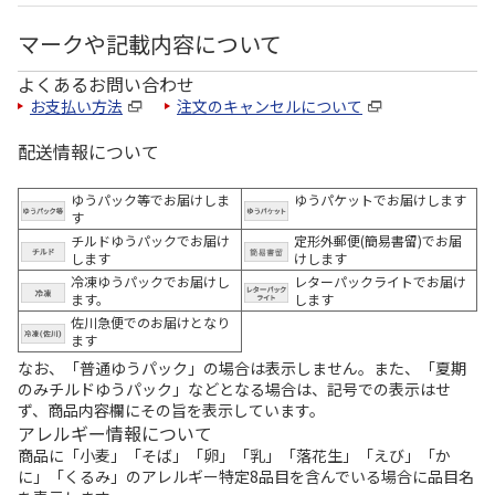
マークや記載内容について
よくあるお問い合わせ
お支払い方法
注文のキャンセルについて
配送情報について
ゆうパック等でお届けしま
ゆうパケットでお届けします
す
チルドゆうパックでお届け
定形外郵便(簡易書留)でお届
します
けします
冷凍ゆうパックでお届けし
レターパックライトでお届け
ます。
します
佐川急便でのお届けとなり
ます
なお、「普通ゆうパック」の場合は表示しません。また、「夏期
のみチルドゆうパック」などとなる場合は、記号での表示はせ
ず、商品内容欄にその旨を表示しています。
アレルギー情報について
商品に「小麦」「そば」「卵」「乳」「落花生」「えび」「か
に」「くるみ」のアレルギー特定8品目を含んでいる場合に品目名