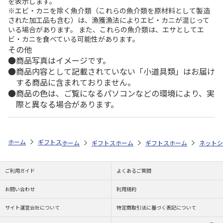
を表示します。
※エビ・カニを除く魚介類（これらの魚介類を原材料として製造
された加工品も含む）は、漁獲漁法によりエビ・カニが混じって
いる場合があります。 また、これらの魚介類は、エサとしてエ
ビ・カニを食べている可能性があります。
その他
商品写真はイメージです。
商品内容として記載されていない「小道具類」はお届け
する商品に含まれておりません。
商品の色は、ご覧になるパソコンなどの環境により、実
際と異なる場合があります。
ホーム
ギフトストア
お中元・夏ギフト特集 2026
おすすめ ご当地
ホーム
ギフトストア
ホーム
お中元・夏ギフト特集 2026
ギフトストア
ホーム
お中元・夏
ネットシ
ご利用ガイド
よくあるご質問
お問い合わせ
利用規約
サイト運営会社について
特定商取引法に基づく表記について