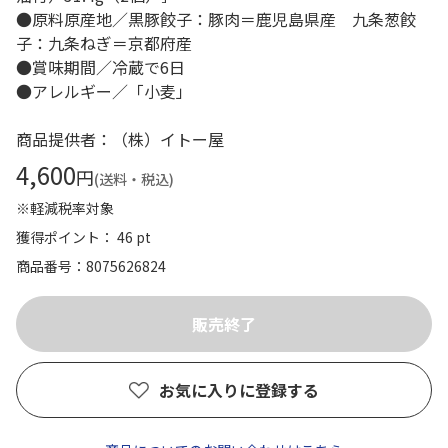
●原料原産地／黒豚餃子：豚肉＝鹿児島県産 九条葱餃
子：九条ねぎ＝京都府産
●賞味期間／冷蔵で6日
●アレルギー／「小麦」
商品提供者：（株）イトー屋
4,600
円
(送料・税込)
※軽減税率対象
獲得ポイント： 46 pt
商品番号
8075626824
お気に入りに登録する