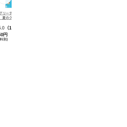
グリーティング切
【グリーティング切
レターパックプラス
＜お中元＞新
】夏のグリーティ
手】夏のグリーティ
（600円）（20部セ
なオールスタ
グ（85円）
ング（110円）
ット）
5.0
（10）
5.0
（17）
4.8
（24）
4.8
（19
50円
1,100円
12,000円
3,780円
送料別)
(送料別)
(送料別)
(送料・税込)