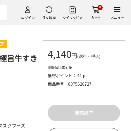
0
ログイン
注文履歴
クイック注文
カート
メニュー
4,140
円
極旨牛すき
(送料・税込)
※軽減税率対象
獲得ポイント： 41 pt
商品番号
8075626727
タスクフーズ