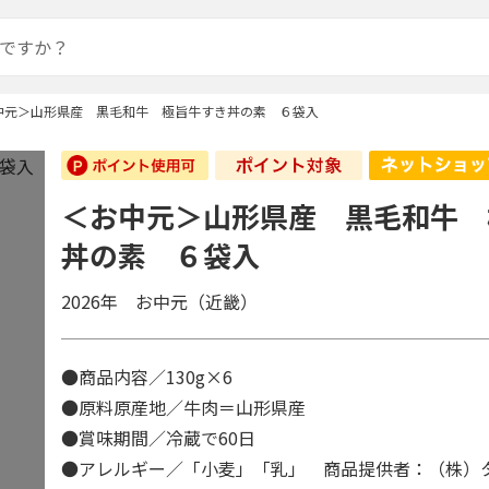
中元＞山形県産 黒毛和牛 極旨牛すき丼の素 ６袋入
＜お中元＞山形県産 黒毛和牛 
丼の素 ６袋入
2026年 お中元（近畿）
●商品内容／130g×6
●原料原産地／牛肉＝山形県産
●賞味期間／冷蔵で60日
●アレルギー／「小麦」「乳」 商品提供者：（株）