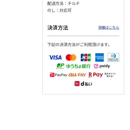
配送方法
チルド
のし
対応可
つぶら
【グリーティング切
【グリーティング切
【のり式】110円普
ーズ
手】ハッピーグリー
手】グリーティング
通切手・千鳥（1シ
ティング（110円）
（シンプル）（110
ート100枚）
決済方法
詳細はこちら
1）
5.0
（2）
円
4.8
…
（11）
4.6
（7）
1,100円
5,500円
11,000円
(送料別)
(送料別)
(送料別)
下記の決済方法がご利用頂けます。