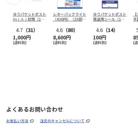
ゆうパケットポスト
レターパックライト
ゆうパケットポスト
【
ｍｉｎｉ封筒（1個
（430円）（20部セ
発送用シール（1個
手
（50枚）セット）
ット）
（20枚）セット）
ン
4.7
（31）
4.6
（80）
4.6
（14）
1,000円
8,600円
100円
8
(送料別)
(送料別)
(送料別)
(
よくあるお問い合わせ
お支払い方法
注文のキャンセルについて