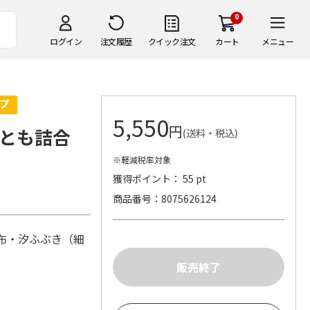
0
ログイン
注文履歴
クイック注文
カート
メニュー
5,550
円
とも詰合
(送料・税込)
※軽減税率対象
獲得ポイント： 55 pt
商品番号
8075626124
布・汐ふぶき（細