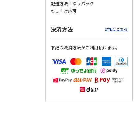
配送方法
ゆうパック
のし
対応可
つぶら
【グリーティング切
【グリーティング切
【のり式】110円普
ーズ
手】ハッピーグリー
手】グリーティング
通切手・千鳥（1シ
ティング（110円）
（シンプル）（110
ート100枚）
決済方法
詳細はこちら
1）
5.0
（2）
円
4.8
…
（11）
4.6
（7）
1,100
5,500
11,000
円
円
円
(送料別)
(送料別)
(送料別)
下記の決済方法がご利用頂けます。