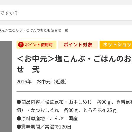
中元＞塩こんぶ・ごはんのおとも詰合せ 弐
＜お中元＞塩こんぶ・ごはんのお
せ 弐
2026年 お中元（近畿）
●商品内容／松茸昆布・山里しめじ 各90ｇ、秀吉昆
切）・かつおしぐれ 各80ｇ、とろろ昆布25ｇ
●原料原産地／こんぶ＝国産
●賞味期間／常温で120日