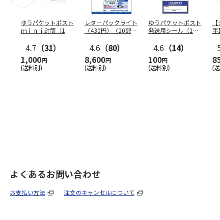
ゆうパケットポスト
レターパックライト
ゆうパケットポスト
【
ｍｉｎｉ封筒（1個
（430円）（20部セ
発送用シール（1個
手
（50枚）セット）
ット）
（20枚）セット）
ン
4.7
（31）
4.6
（80）
4.6
（14）
1,000
8,600
100
8
円
円
円
(送料別)
(送料別)
(送料別)
(
よくあるお問い合わせ
お支払い方法
注文のキャンセルについて