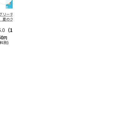
グリーティング切
【グリーティング切
レターパックプラス
＜お中元＞新
】夏のグリーティ
手】夏のグリーティ
（600円）（20部セ
なオールスタ
グ（85円）
ング（110円）
ット）
5.0
（10）
5.0
（17）
4.8
（24）
4.8
（19
50
1,100
12,000
3,780
円
円
円
円
送料別)
(送料別)
(送料別)
(送料・税込)