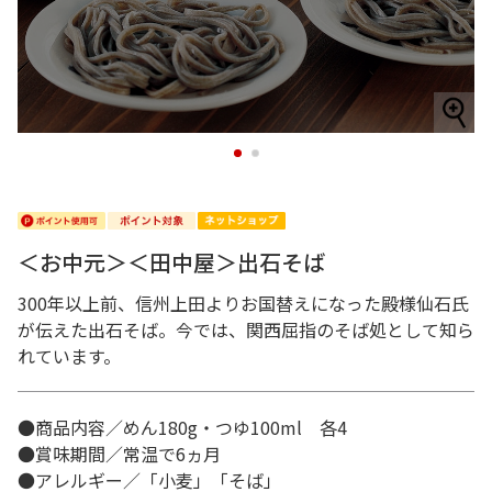
1
2
＜お中元＞＜田中屋＞出石そば
300年以上前、信州上田よりお国替えになった殿様仙石氏
が伝えた出石そば。今では、関西屈指のそば処として知ら
れています。
●商品内容／めん180g・つゆ100ml 各4
●賞味期間／常温で6ヵ月
●アレルギー／「小麦」「そば」