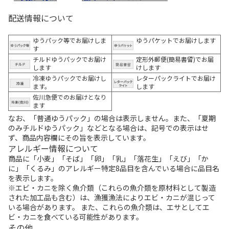
配送情報について
ゆうパック等でお届けしま
ゆうパケットでお届けします
す
チルドゆうパックでお届け
定形外郵便(簡易書留)でお届
します
けします
冷凍ゆうパックでお届けし
レターパックライトでお届け
ます。
します
佐川急便でのお届けとなり
ます
なお、「普通ゆうパック」の場合は表示しません。また、「夏期
のみチルドゆうパック」などとなる場合は、記号での表示はせ
ず、商品内容欄にその旨を表示しています。
アレルギー情報について
商品に「小麦」「そば」「卵」「乳」「落花生」「えび」「か
に」「くるみ」のアレルギー特定8品目を含んでいる場合に品目名
を表示します。
※エビ・カニを除く魚介類（これらの魚介類を原材料として製造
された加工品も含む）は、漁獲漁法によりエビ・カニが混じって
いる場合があります。 また、これらの魚介類は、エサとしてエ
ビ・カニを食べている可能性があります。
その他