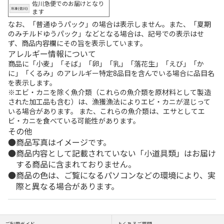
佐川急便でのお届けとなり
ます
なお、「普通ゆうパック」の場合は表示しません。また、「夏期
のみチルドゆうパック」などとなる場合は、記号での表示はせ
ず、商品内容欄にその旨を表示しています。
アレルギー情報について
商品に「小麦」「そば」「卵」「乳」「落花生」「えび」「か
に」「くるみ」のアレルギー特定8品目を含んでいる場合に品目名
を表示します。
※エビ・カニを除く魚介類（これらの魚介類を原材料として製造
された加工品も含む）は、漁獲漁法によりエビ・カニが混じって
いる場合があります。 また、これらの魚介類は、エサとしてエ
ビ・カニを食べている可能性があります。
その他
商品写真はイメージです。
商品内容として記載されていない「小道具類」はお届け
する商品に含まれておりません。
商品の色は、ご覧になるパソコンなどの環境により、実
際と異なる場合があります。
ご利用ガイド
よくあるご質問