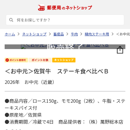
ホーム
ネットショップ
畜産品
牛肉
精肉ステーキ用
＜お中元
＜お中元＞佐賀牛 ステーキ食べ比べＢ
2026年 お中元（近畿）
●商品内容／ロース150g、モモ200g（2枚）、牛脂・ステ
ーキスパイス付
●原産地／佐賀県
●消費期間／冷蔵で4日 商品提供者：（株）萬野総本店