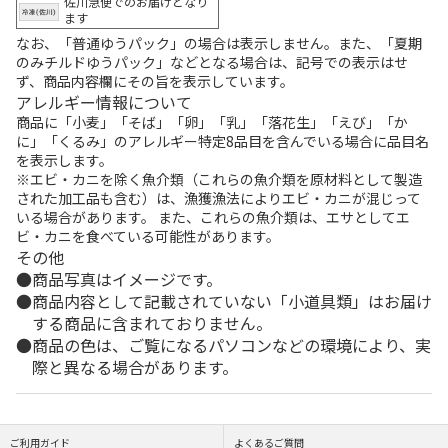
佐川急便でのお届けとなり
ます
なお、「普通ゆうパック」の場合は表示しません。また、「夏期
のみチルドゆうパック」などとなる場合は、記号での表示はせ
ず、商品内容欄にその旨を表示しています。
アレルギー情報について
商品に「小麦」「そば」「卵」「乳」「落花生」「えび」「か
に」「くるみ」のアレルギー特定8品目を含んでいる場合に品目名
を表示します。
※エビ・カニを除く魚介類（これらの魚介類を原材料として製造
された加工品も含む）は、漁獲漁法によりエビ・カニが混じって
いる場合があります。 また、これらの魚介類は、エサとしてエ
ビ・カニを食べている可能性があります。
その他
商品写真はイメージです。
商品内容として記載されていない「小道具類」はお届け
する商品に含まれておりません。
商品の色は、ご覧になるパソコンなどの環境により、実
際と異なる場合があります。
ご利用ガイド
よくあるご質問