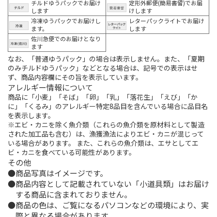
チルドゆうパックでお届け
定形外郵便(簡易書留)でお届
します
けします
冷凍ゆうパックでお届けし
レターパックライトでお届け
ます。
します
佐川急便でのお届けとなり
ます
なお、「普通ゆうパック」の場合は表示しません。また、「夏期
のみチルドゆうパック」などとなる場合は、記号での表示はせ
ず、商品内容欄にその旨を表示しています。
アレルギー情報について
商品に「小麦」「そば」「卵」「乳」「落花生」「えび」「か
に」「くるみ」のアレルギー特定8品目を含んでいる場合に品目名
を表示します。
※エビ・カニを除く魚介類（これらの魚介類を原材料として製造
された加工品も含む）は、漁獲漁法によりエビ・カニが混じって
いる場合があります。 また、これらの魚介類は、エサとしてエ
ビ・カニを食べている可能性があります。
その他
商品写真はイメージです。
商品内容として記載されていない「小道具類」はお届け
する商品に含まれておりません。
商品の色は、ご覧になるパソコンなどの環境により、実
際と異なる場合があります。