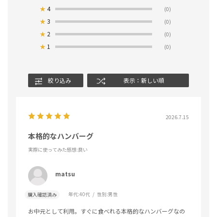
★
4
(0)
★
3
(0)
★
2
(0)
★
1
(0)
絞り込み
表示：新しい順
2026.7.15
本格的なハンバーグ
実際に使ってみた感想
:良い
matsu
年代:
40代
性別:
男性
購入確認済み
お中元として利用。すぐに食べれる本格的なハンバーグなの