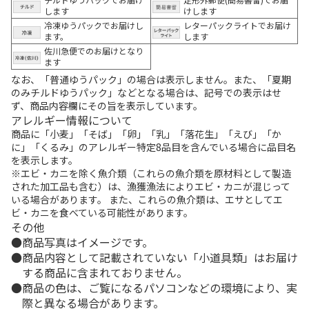
します
けします
冷凍ゆうパックでお届けし
レターパックライトでお届け
ます。
します
佐川急便でのお届けとなり
ます
なお、「普通ゆうパック」の場合は表示しません。また、「夏期
のみチルドゆうパック」などとなる場合は、記号での表示はせ
ず、商品内容欄にその旨を表示しています。
アレルギー情報について
商品に「小麦」「そば」「卵」「乳」「落花生」「えび」「か
に」「くるみ」のアレルギー特定8品目を含んでいる場合に品目名
を表示します。
※エビ・カニを除く魚介類（これらの魚介類を原材料として製造
された加工品も含む）は、漁獲漁法によりエビ・カニが混じって
いる場合があります。 また、これらの魚介類は、エサとしてエ
ビ・カニを食べている可能性があります。
その他
商品写真はイメージです。
商品内容として記載されていない「小道具類」はお届け
する商品に含まれておりません。
商品の色は、ご覧になるパソコンなどの環境により、実
際と異なる場合があります。