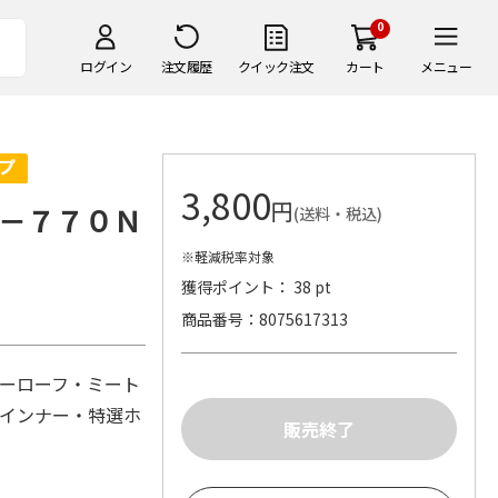
0
ログイン
注文履歴
クイック注文
カート
メニュー
3,800
円
－７７０Ｎ
(送料・税込)
※軽減税率対象
獲得ポイント： 38 pt
商品番号
8075617313
パーローフ・ミート
ウインナー・特選ホ