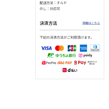
配送方法
チルド
のし
対応可
つぶら
【グリーティング切
【グリーティング切
【のり式】110円普
ーズ
手】ハッピーグリー
手】グリーティング
通切手・千鳥（1シ
ティング（110円）
（シンプル）（110
ート100枚）
決済方法
詳細はこちら
1）
5.0
（2）
円
4.8
…
（11）
4.6
（7）
1,100円
5,500円
11,000円
(送料別)
(送料別)
(送料別)
下記の決済方法がご利用頂けます。