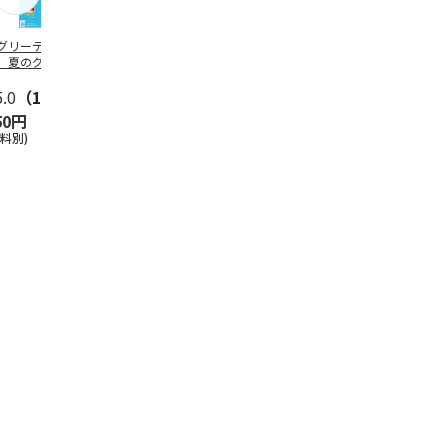
グリーティング切
【グリーティング切
レターパックプラス
＜お中元＞新
】夏のグリーティ
手】夏のグリーティ
（600円）（20部セ
なオールスタ
グ（85円）
ング（110円）
ット）
5.0
（10）
5.0
（17）
4.8
（24）
4.8
（19
50円
1,100円
12,000円
3,780円
送料別)
(送料別)
(送料別)
(送料・税込)