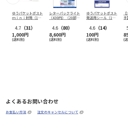
ゆうパケットポスト
レターパックライト
ゆうパケットポスト
【
ｍｉｎｉ封筒（1個
（430円）（20部セ
発送用シール（1個
手
（50枚）セット）
ット）
（20枚）セット）
ン
4.7
（31）
4.6
（80）
4.6
（14）
1,000円
8,600円
100円
8
(送料別)
(送料別)
(送料別)
(
よくあるお問い合わせ
お支払い方法
注文のキャンセルについて