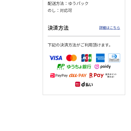
配送方法
ゆうパック
のし
対応可
つぶら
【グリーティング切
【グリーティング切
【のり式】110円普
ーズ
手】ハッピーグリー
手】グリーティング
通切手・千鳥（1シ
ティング（110円）
（シンプル）（110
ート100枚）
決済方法
詳細はこちら
1）
5.0
（2）
円
4.8
…
（11）
4.6
（7）
1,100円
5,500円
11,000円
(送料別)
(送料別)
(送料別)
下記の決済方法がご利用頂けます。