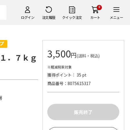
0
ログイン
注文履歴
クイック注文
カート
メニュー
3,500
円
１．７ｋｇ
(送料・税込)
※軽減税率対象
獲得ポイント： 35 pt
商品番号
8075615317
房