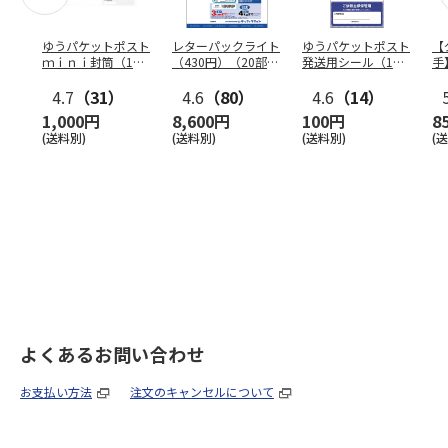
ゆうパケットポスト
レターパックライト
ゆうパケットポスト
【
ｍｉｎｉ封筒（1個
（430円）（20部セ
発送用シール（1個
手
（50枚）セット）
ット）
（20枚）セット）
ン
4.7
（31）
4.6
（80）
4.6
（14）
1,000円
8,600円
100円
8
(送料別)
(送料別)
(送料別)
(
よくあるお問い合わせ
お支払い方法
注文のキャンセルについて