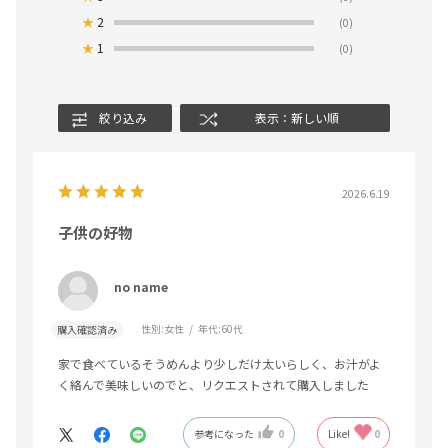
★
2
(0)
★
1
(0)
絞り込み
表示：新しい順
2026.6.19
子供の好物
no name
性別:
女性
年代:
60代
購入確認済み
家で食べているそうめんより少しだけ太いらしく、お汁がよ
く絡んで美味しいのでと、リクエストされて購入しました
参考になった
0
Like!
0