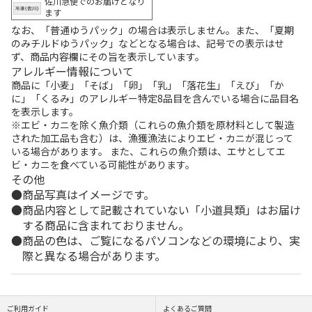
佐川急便でのお届けとなり
ます
なお、「普通ゆうパック」の場合は表示しません。また、「夏期
のみチルドゆうパック」などとなる場合は、記号での表示はせ
ず、商品内容欄にその旨を表示しています。
アレルギー情報について
商品に「小麦」「そば」「卵」「乳」「落花生」「えび」「か
に」「くるみ」のアレルギー特定8品目を含んでいる場合に品目名
を表示します。
※エビ・カニを除く魚介類（これらの魚介類を原材料として製造
された加工品も含む）は、漁獲漁法によりエビ・カニが混じって
いる場合があります。 また、これらの魚介類は、エサとしてエ
ビ・カニを食べている可能性があります。
その他
商品写真はイメージです。
商品内容として記載されていない「小道具類」はお届け
する商品に含まれておりません。
商品の色は、ご覧になるパソコンなどの環境により、実
際と異なる場合があります。
ご利用ガイド
よくあるご質問