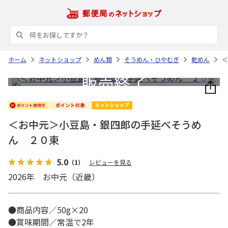
ホーム
ネットショップ
めん類
そうめん・ひやむぎ
乾めん
＜
＜お中元＞小豆島・銀四郎の手延べそうめ
ん ２０束
5.0
（1）
レビューを見る
2026年 お中元（近畿）
●商品内容／50g×20
●賞味期間／常温で2年