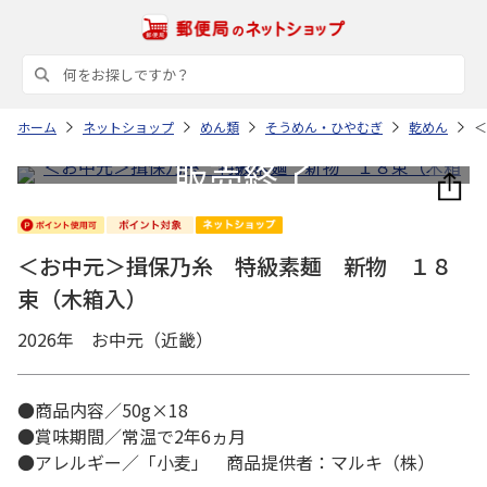
ホーム
ネットショップ
めん類
そうめん・ひやむぎ
乾めん
＜
＜お中元＞揖保乃糸 特級素麺 新物 １８
束（木箱入）
2026年 お中元（近畿）
●商品内容／50g×18
●賞味期間／常温で2年6ヵ月
●アレルギー／「小麦」 商品提供者：マルキ（株）