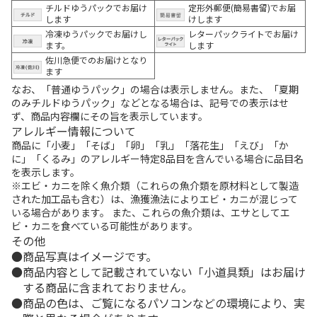
チルドゆうパックでお届け
定形外郵便(簡易書留)でお届
します
けします
冷凍ゆうパックでお届けし
レターパックライトでお届け
ます。
します
佐川急便でのお届けとなり
ます
なお、「普通ゆうパック」の場合は表示しません。また、「夏期
のみチルドゆうパック」などとなる場合は、記号での表示はせ
ず、商品内容欄にその旨を表示しています。
アレルギー情報について
商品に「小麦」「そば」「卵」「乳」「落花生」「えび」「か
に」「くるみ」のアレルギー特定8品目を含んでいる場合に品目名
を表示します。
※エビ・カニを除く魚介類（これらの魚介類を原材料として製造
された加工品も含む）は、漁獲漁法によりエビ・カニが混じって
いる場合があります。 また、これらの魚介類は、エサとしてエ
ビ・カニを食べている可能性があります。
その他
商品写真はイメージです。
商品内容として記載されていない「小道具類」はお届け
する商品に含まれておりません。
商品の色は、ご覧になるパソコンなどの環境により、実