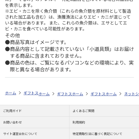
を表示します。
※エビ・カニを除く魚介類（これらの魚介類を原材料として製造
された加工品も含む）は、漁獲漁法によりエビ・カニが混じって
いる場合があります。 また、これらの魚介類は、エサとしてエ
ビ・カニを食べている可能性があります。
その他
商品写真はイメージです。
商品内容として記載されていない「小道具類」はお届け
する商品に含まれておりません。
商品の色は、ご覧になるパソコンなどの環境により、実
際と異なる場合があります。
ホーム
ギフトストア
お中元・夏ギフト特集 2026
おすすめ ご当地
ホーム
ギフトストア
ホーム
お中元・夏ギフト特集 2026
ギフトストア
ホーム
お中元・夏
ネットシ
ご利用ガイド
よくあるご質問
お問い合わせ
利用規約
サイト運営会社について
特定商取引法に基づく表記について