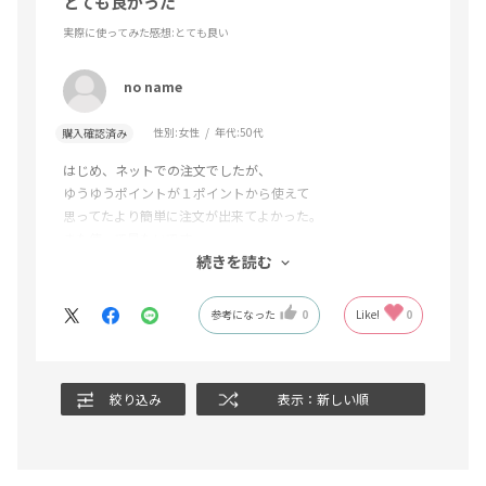
とても良かった
実際に使ってみた感想
:とても良い
no name
性別:
女性
年代:
50代
購入確認済み
はじめ、ネットでの注文でしたが、
ゆうゆうポイントが１ポイントから使えて
思ってたより簡単に注文が出来てよかった。
また使って見たいです
続きを読む
参考になった
0
Like!
0
絞り込み
表示：新しい順