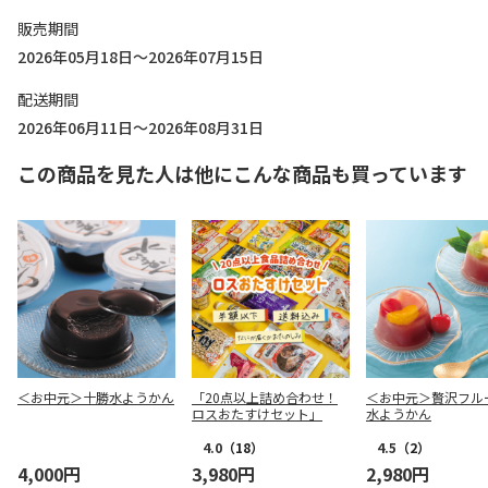
販売期間
2026年05月18日～2026年07月15日
配送期間
2026年06月11日～2026年08月31日
この商品を見た人は他にこんな商品も買っています
＜お中元＞十勝水ようかん
「20点以上詰め合わせ！
＜お中元＞贅沢フル
ロスおたすけセット」
水ようかん
4.0
（18）
4.5
（2）
4,000円
3,980円
2,980円