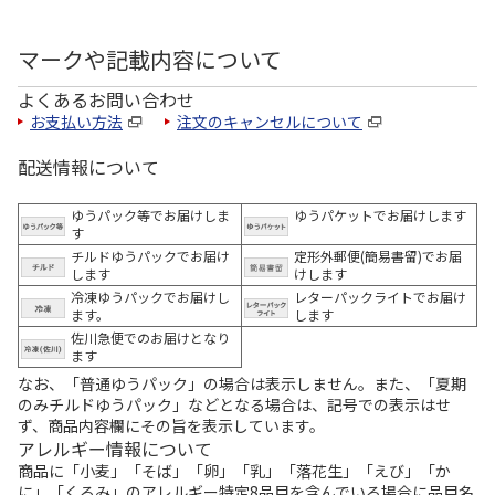
マークや記載内容について
よくあるお問い合わせ
お支払い方法
注文のキャンセルについて
配送情報について
ゆうパック等でお届けしま
ゆうパケットでお届けします
す
チルドゆうパックでお届け
定形外郵便(簡易書留)でお届
します
けします
冷凍ゆうパックでお届けし
レターパックライトでお届け
ます。
します
佐川急便でのお届けとなり
ます
なお、「普通ゆうパック」の場合は表示しません。また、「夏期
のみチルドゆうパック」などとなる場合は、記号での表示はせ
ず、商品内容欄にその旨を表示しています。
アレルギー情報について
商品に「小麦」「そば」「卵」「乳」「落花生」「えび」「か
に」「くるみ」のアレルギー特定8品目を含んでいる場合に品目名