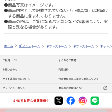
商品写真はイメージです。
商品内容として記載されていない「小道具類」はお届け
する商品に含まれておりません。
商品の色は、ご覧になるパソコンなどの環境により、実
際と異なる場合があります。
ホーム
ギフトストア
お中元・夏ギフト特集 2026
おすすめ ご当地
ホーム
ギフトストア
ホーム
お中元・夏ギフト特集 2026
ギフトストア
ホーム
お中元・夏
ネットシ
ご利用ガイド
よくあるご質問
お問い合わせ
利用規約
サイト運営会社について
特定商取引法に基づく表記について
プライバシーポリシー
商品のご提案はこちら
SNSでお得な情報発信中