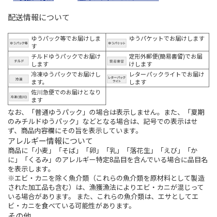
配送情報について
ゆうパック等でお届けしま
ゆうパケットでお届けします
す
チルドゆうパックでお届け
定形外郵便(簡易書留)でお届
します
けします
冷凍ゆうパックでお届けし
レターパックライトでお届け
ます。
します
佐川急便でのお届けとなり
ます
なお、「普通ゆうパック」の場合は表示しません。また、「夏期
のみチルドゆうパック」などとなる場合は、記号での表示はせ
ず、商品内容欄にその旨を表示しています。
アレルギー情報について
商品に「小麦」「そば」「卵」「乳」「落花生」「えび」「か
に」「くるみ」のアレルギー特定8品目を含んでいる場合に品目名
を表示します。
※エビ・カニを除く魚介類（これらの魚介類を原材料として製造
された加工品も含む）は、漁獲漁法によりエビ・カニが混じって
いる場合があります。 また、これらの魚介類は、エサとしてエ
ビ・カニを食べている可能性があります。
その他