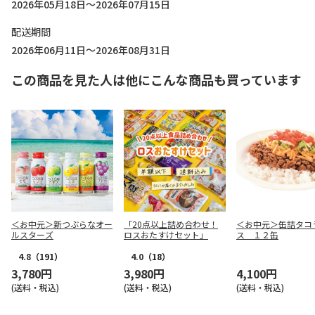
2026年05月18日～2026年07月15日
配送期間
2026年06月11日～2026年08月31日
この商品を見た人は他にこんな商品も買っています
＜お中元＞新つぶらなオー
「20点以上詰め合わせ！
＜お中元＞缶詰タコ
ルスターズ
ロスおたすけセット」
ス １２缶
4.8
（191）
4.0
（18）
3,780円
3,980円
4,100円
(送料・税込)
(送料・税込)
(送料・税込)