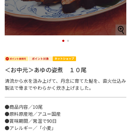
1
2
＜お中元＞あゆの姿煮 １０尾
清流から水を汲み上げて、丹念に育てた鮎を、直火仕込み
製法で骨までやわらかく炊き上げました。
●商品内容／10尾
●原料原産地／アユ＝国産
●賞味期間／常温で90日
●アレルギー／「小麦」