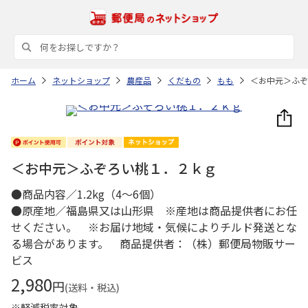
ホーム
ネットショップ
農産品
くだもの
もも
＜お中元＞ふぞ
＜お中元＞ふぞろい桃１．２ｋｇ
●商品内容／1.2kg（4～6個）
●原産地／福島県又は山形県 ※産地は商品提供者にお任
せください。 ※お届け地域・気候によりチルド発送とな
る場合があります。 商品提供者：（株）郵便局物販サー
ビス
2,980
円
(送料・税込)
※軽減税率対象