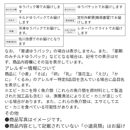
ゆうパック等でお届けしま
ゆうパケットでお届けします
す
チルドゆうパックでお届け
定形外郵便(簡易書留)でお届
します
けします
冷凍ゆうパックでお届けし
レターパックライトでお届け
ます。
します
佐川急便でのお届けとなり
ます
なお、「普通ゆうパック」の場合は表示しません。また、「夏期
のみチルドゆうパック」などとなる場合は、記号での表示はせ
ず、商品内容欄にその旨を表示しています。
アレルギー情報について
商品に「小麦」「そば」「卵」「乳」「落花生」「えび」「か
に」「くるみ」のアレルギー特定8品目を含んでいる場合に品目名
を表示します。
※エビ・カニを除く魚介類（これらの魚介類を原材料として製造
された加工品も含む）は、漁獲漁法によりエビ・カニが混じって
いる場合があります。 また、これらの魚介類は、エサとしてエ
ビ・カニを食べている可能性があります。
その他
商品写真はイメージです。
商品内容として記載されていない「小道具類」はお届け