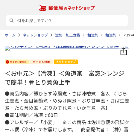
ホーム
ネットショップ
惣菜・加工食品
和惣菜
和惣菜
＜お中
＜お中元＞【冷凍】＜魚道楽 富惣＞レンジ
で簡単！骨とり煮魚上手
●商品内容／銀ひらす涼風煮・さば味噌煮 各2、くじら
生姜煮・金目鯛艶煮・めぬけ照煮・ぶり甘辛煮・さば生姜
煮・たら含め煮・ぶりみぞれ煮・いか旨煮 各1
●賞味期間／冷凍で60日
●アレルギー／「小麦」 ※この商品は佐川急便の飛脚ク
ール便（冷凍）でお届けします。 商品提供者：（株）富