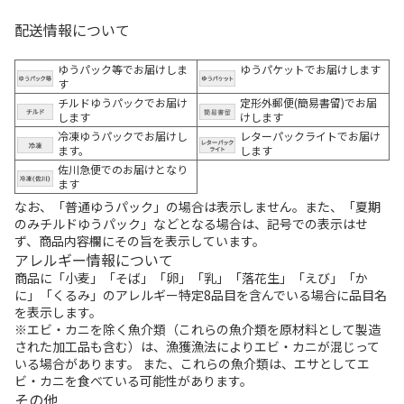
配送情報について
ゆうパック等でお届けしま
ゆうパケットでお届けします
す
チルドゆうパックでお届け
定形外郵便(簡易書留)でお届
します
けします
冷凍ゆうパックでお届けし
レターパックライトでお届け
ます。
します
佐川急便でのお届けとなり
ます
なお、「普通ゆうパック」の場合は表示しません。また、「夏期
のみチルドゆうパック」などとなる場合は、記号での表示はせ
ず、商品内容欄にその旨を表示しています。
アレルギー情報について
商品に「小麦」「そば」「卵」「乳」「落花生」「えび」「か
に」「くるみ」のアレルギー特定8品目を含んでいる場合に品目名
を表示します。
※エビ・カニを除く魚介類（これらの魚介類を原材料として製造
された加工品も含む）は、漁獲漁法によりエビ・カニが混じって
いる場合があります。 また、これらの魚介類は、エサとしてエ
ビ・カニを食べている可能性があります。
その他