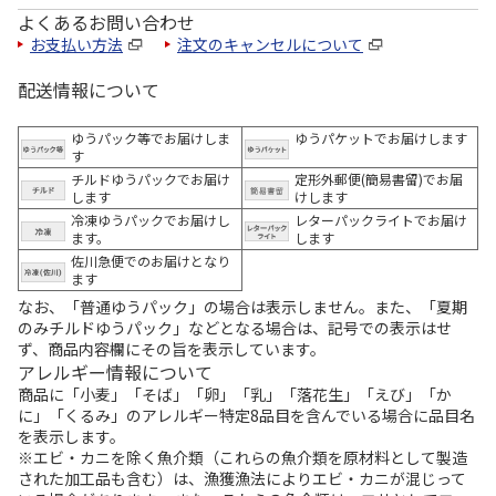
よくあるお問い合わせ
お支払い方法
注文のキャンセルについて
配送情報について
ゆうパック等でお届けしま
ゆうパケットでお届けします
す
チルドゆうパックでお届け
定形外郵便(簡易書留)でお届
します
けします
冷凍ゆうパックでお届けし
レターパックライトでお届け
ます。
します
佐川急便でのお届けとなり
ます
なお、「普通ゆうパック」の場合は表示しません。また、「夏期
のみチルドゆうパック」などとなる場合は、記号での表示はせ
ず、商品内容欄にその旨を表示しています。
アレルギー情報について
商品に「小麦」「そば」「卵」「乳」「落花生」「えび」「か
に」「くるみ」のアレルギー特定8品目を含んでいる場合に品目名
を表示します。
※エビ・カニを除く魚介類（これらの魚介類を原材料として製造
された加工品も含む）は、漁獲漁法によりエビ・カニが混じって