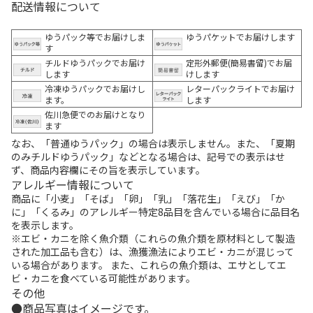
配送情報について
ゆうパック等でお届けしま
ゆうパケットでお届けします
す
チルドゆうパックでお届け
定形外郵便(簡易書留)でお届
します
けします
冷凍ゆうパックでお届けし
レターパックライトでお届け
ます。
します
佐川急便でのお届けとなり
ます
なお、「普通ゆうパック」の場合は表示しません。また、「夏期
のみチルドゆうパック」などとなる場合は、記号での表示はせ
ず、商品内容欄にその旨を表示しています。
アレルギー情報について
商品に「小麦」「そば」「卵」「乳」「落花生」「えび」「か
に」「くるみ」のアレルギー特定8品目を含んでいる場合に品目名
を表示します。
※エビ・カニを除く魚介類（これらの魚介類を原材料として製造
された加工品も含む）は、漁獲漁法によりエビ・カニが混じって
いる場合があります。 また、これらの魚介類は、エサとしてエ
ビ・カニを食べている可能性があります。
その他
商品写真はイメージです。