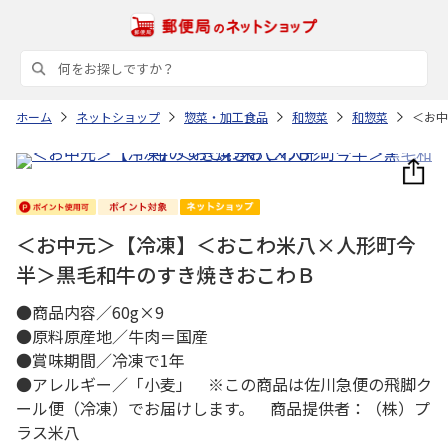
ホーム
ネットショップ
惣菜・加工食品
和惣菜
和惣菜
＜お中
＜お中元＞【冷凍】＜おこわ米八×人形町今
半＞黒毛和牛のすき焼きおこわＢ
●商品内容／60g×9
●原料原産地／牛肉＝国産
●賞味期間／冷凍で1年
●アレルギー／「小麦」 ※この商品は佐川急便の飛脚ク
ール便（冷凍）でお届けします。 商品提供者：（株）プ
ラス米八